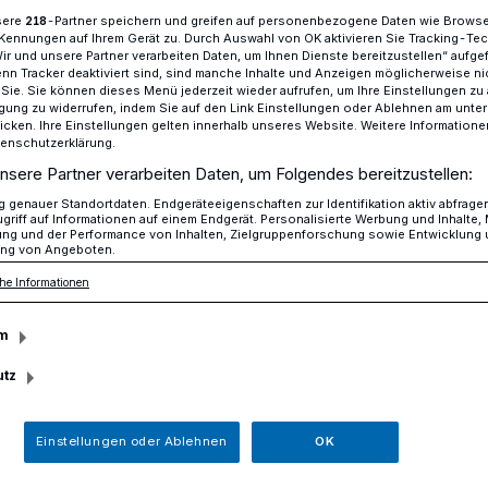
sere
-Partner speichern und greifen auf personenbezogene Daten wie Brows
218
Kennungen auf Ihrem Gerät zu. Durch Auswahl von OK aktivieren Sie Tracking-Te
Wir und unsere Partner verarbeiten Daten, um Ihnen Dienste bereitzustellen“ aufge
n Tracker deaktiviert sind, sind manche Inhalte und Anzeigen möglicherweise ni
ie ganze Familie
r Sie. Sie können dieses Menü jederzeit wieder aufrufen, um Ihre Einstellungen zu
ligung zu widerrufen, indem Sie auf den Link Einstellungen oder Ablehnen am unte
icken. Ihre Einstellungen gelten innerhalb unseres Website. Weitere Informationen
tenschutzerklärung.
g im Neanderthal Museum
nsere Partner verarbeiten Daten, um Folgendes bereitzustellen:
genauer Standortdaten. Endgeräteeigenschaften zur Identifikation aktiv abfrage
ß für die ganze
griff auf Informationen auf einem Endgerät. Personalisierte Werbung und Inhalte
ung und der Performance von Inhalten, Zielgruppenforschung sowie Entwicklung
ng von Angeboten.
he Informationen
m
für einen Sonntagsausflug mit der ganzen
utz
l Museum. Neu im Programm ist eine
 zum Thema Steinzeit.
Einstellungen oder Ablehnen
OK