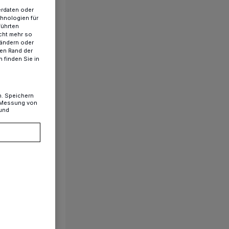
erdaten oder
chnologien für
führten
cht mehr so
 ändern oder
ren Rand der
 finden Sie in
n. Speichern
, Messung von
 und