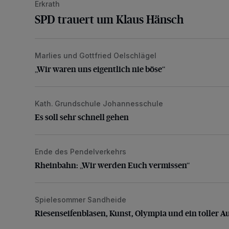
Erkrath
SPD trauert um Klaus Hänsch
Marlies und Gottfried Oelschlägel
„Wir waren uns eigentlich nie böse“
„Wir waren uns eigentlich nie böse“
Kath. Grundschule Johannesschule
Es soll sehr schnell gehen
Es soll sehr schnell gehen
Ende des Pendelverkehrs
Rheinbahn: „Wir werden Euch vermissen“
Rheinbahn: „Wir werden Euch vermissen“
Spielesommer Sandheide
Riesenseifenblasen, Kunst, Olympia und ein toller Au
Riesenseifenblasen, Kunst, Olympia und ein toller A