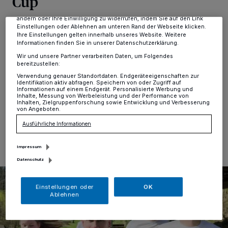
Cup
Anzeigen möglicherweise nicht mehr so relevant für Sie. Sie können
dieses Menü jederzeit wieder aufrufen, um Ihre Einstellungen zu
ändern oder Ihre Einwilligung zu widerrufen, indem Sie auf den Link
Kreis
·
In diesem Jahr richtet der Kreis Mettmann den
Einstellungen oder Ablehnen am unteren Rand der Webseite klicken.
Ihre Einstellungen gelten innerhalb unseres Website. Weitere
sechsten Neanderland Cup aus. Von den acht Läufen
Informationen finden Sie in unserer Datenschutzerklärung.
stehen im September noch drei auf dem Programm. In
Velbert, Heiligenhaus und Erkrath können Läuferinnen
Wir und unsere Partner verarbeiten Daten, um Folgendes
bereitzustellen:
und Läufer Punkte für die Neanderland Cup-Wertung
Verwendung genauer Standortdaten. Endgeräteeigenschaften zur
sammeln.
Identifikation aktiv abfragen. Speichern von oder Zugriff auf
Informationen auf einem Endgerät. Personalisierte Werbung und
Inhalte, Messung von Werbeleistung und der Performance von
Inhalten, Zielgruppenforschung sowie Entwicklung und Verbesserung
von Angeboten.
30.07.2024 , 14:32 Uhr
Eine Minute Lesezeit
Ausführliche Informationen
Impressum
Datenschutz
Einstellungen oder
OK
Ablehnen