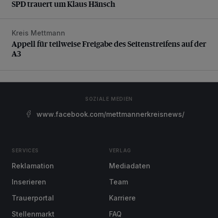
SPD trauert um Klaus Hänsch
Kreis Mettmann
Appell für teilweise Freigabe des Seitenstreifens auf der A
Appell für teilweise Freigabe des Seitenstreifens auf der
A3
SOZIALE MEDIEN
www.facebook.com/mettmannerkreisnews/
SERVICES
VERLAG
Reklamation
Mediadaten
Inserieren
Team
Trauerportal
Karriere
Stellenmarkt
FAQ