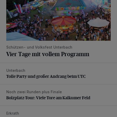
Schützen- und Volksfest Unterbach
Vier Tage mit vollem Programm
Unterbach
Tolle Party und großer Andrang beim UTC
Tolle Party und großer Andrang beim UTC
Noch zwei Runden plus Finale
Bolzplatz-Tour: Viele Tore am Kalkumer Feld
Bolzplatz-Tour: Viele Tore am Kalkumer Feld
Erkrath
SPD trauert um Klaus Hänsch