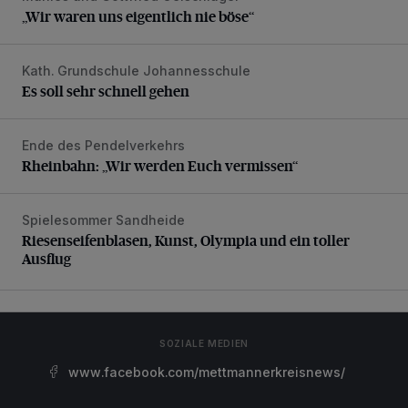
„Wir waren uns eigentlich nie böse“
Kath. Grundschule Johannesschule
Es soll sehr schnell gehen
Es soll sehr schnell gehen
Ende des Pendelverkehrs
Rheinbahn: „Wir werden Euch vermissen“
Rheinbahn: „Wir werden Euch vermissen“
Spielesommer Sandheide
Riesenseifenblasen, Kunst, Olympia und ein toller Ausflug
Riesenseifenblasen, Kunst, Olympia und ein toller
Ausflug
SOZIALE MEDIEN
www.facebook.com/mettmannerkreisnews/