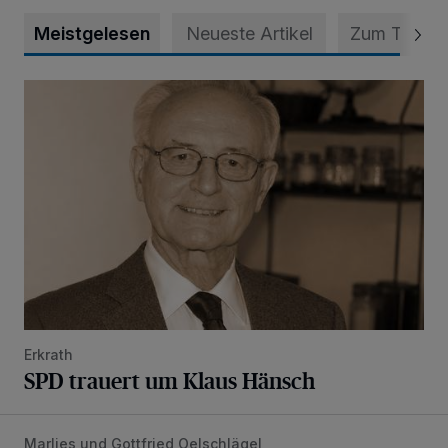
Meistgelesen
Neueste Artikel
Zum Thema
SPD trauert um Klaus Hänsch
Erkrath
SPD trauert um Klaus Hänsch
Marlies und Gottfried Oelschlägel
„Wir waren uns eigentlich nie böse“