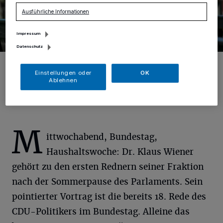
Ausführliche Informationen
Impressum
Datenschutz
Dr. Klaus Wiener .
Foto: Öffentlichkeitsarbeit und Wahlkreisbüro Dr. Klaus Wiener MdB
Einstellungen oder
OK
Ablehnen
M
ittwochabend, Bundestag,
Haushaltswoche: Dr. Klaus Wiener
gehört zu den ersten Rednern seiner Fraktion
nach der Sommerpause des Parlaments. Sein
pointierter Vortrag ist die bereits 18. Rede des
CDU-Politikers im Bundestag. Alleine das