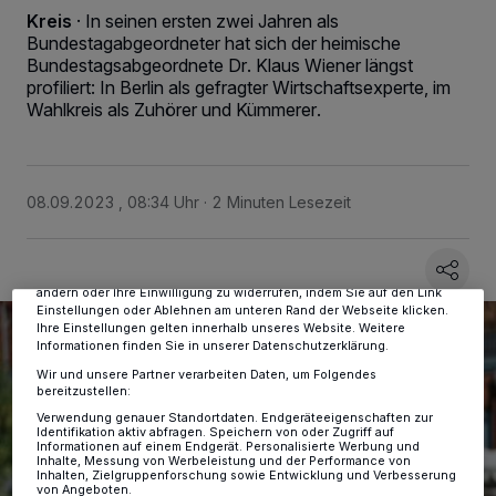
Kreis
·
In seinen ersten zwei Jahren als
Bundestagabgeordneter hat sich der heimische
Bundestagsabgeordnete Dr. Klaus Wiener längst
profiliert: In Berlin als gefragter Wirtschaftsexperte, im
Wahlkreis als Zuhörer und Kümmerer.
Wir und unsere
-Partner speichern und greifen auf
218
personenbezogene Daten wie Browserdaten oder eindeutige
Kennungen auf Ihrem Gerät zu. Durch Auswahl von OK aktivieren Sie
08.09.2023 , 08:34 Uhr
2 Minuten Lesezeit
Tracking-Technologien für die unter „Wir und unsere Partner
verarbeiten Daten, um Ihnen Dienste bereitzustellen“ aufgeführten
Zwecke. Wenn Tracker deaktiviert sind, sind manche Inhalte und
Anzeigen möglicherweise nicht mehr so relevant für Sie. Sie können
dieses Menü jederzeit wieder aufrufen, um Ihre Einstellungen zu
ändern oder Ihre Einwilligung zu widerrufen, indem Sie auf den Link
Einstellungen oder Ablehnen am unteren Rand der Webseite klicken.
Ihre Einstellungen gelten innerhalb unseres Website. Weitere
Informationen finden Sie in unserer Datenschutzerklärung.
Wir und unsere Partner verarbeiten Daten, um Folgendes
bereitzustellen:
Verwendung genauer Standortdaten. Endgeräteeigenschaften zur
Identifikation aktiv abfragen. Speichern von oder Zugriff auf
Informationen auf einem Endgerät. Personalisierte Werbung und
Inhalte, Messung von Werbeleistung und der Performance von
Inhalten, Zielgruppenforschung sowie Entwicklung und Verbesserung
von Angeboten.