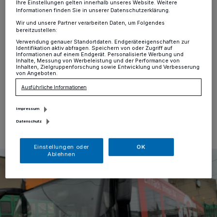
„Nachwuchs“ im Miniformat
Ihre Einstellungen gelten innerhalb unseres Website. Weitere
Informationen finden Sie in unserer Datenschutzerklärung.
Wir und unsere Partner verarbeiten Daten, um Folgendes
Kreis
·
Zu ihrem 125. Jubiläum hat die Rheinbahn
bereitzustellen:
sechs Busse und Bahnen in einem besonderen Design
Verwendung genauer Standortdaten. Endgeräteeigenschaften zur
auf die Straße und die Schiene geschickt. Komplett rot
Identifikation aktiv abfragen. Speichern von oder Zugriff auf
gestaltet und mit dem riesigen Jubiläumslogo sind die
Informationen auf einem Endgerät. Personalisierte Werbung und
Inhalte, Messung von Werbeleistung und der Performance von
Fahrzeuge ein Blickfang auf ihren Touren im Netz.
Inhalten, Zielgruppenforschung sowie Entwicklung und Verbesserung
von Angeboten.
Ausführliche Informationen
29.12.2021 , 12:02 Uhr
Eine Minute Lesezeit
Impressum
Datenschutz
Einstellungen oder
OK
Ablehnen