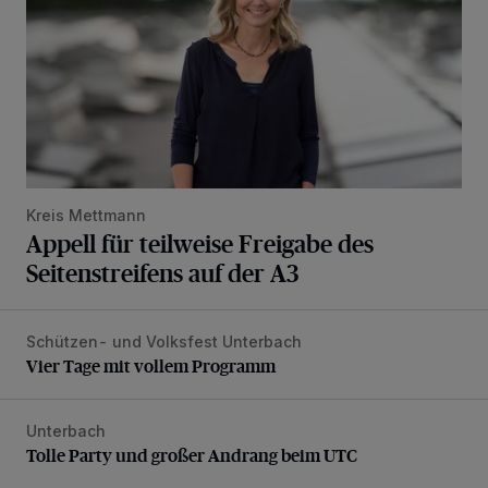
Kreis Mettmann
Appell für teilweise Freigabe des
Seitenstreifens auf der A3
Schützen- und Volksfest Unterbach
Vier Tage mit vollem Programm
Vier Tage mit vollem Programm
Unterbach
Tolle Party und großer Andrang beim UTC
Tolle Party und großer Andrang beim UTC