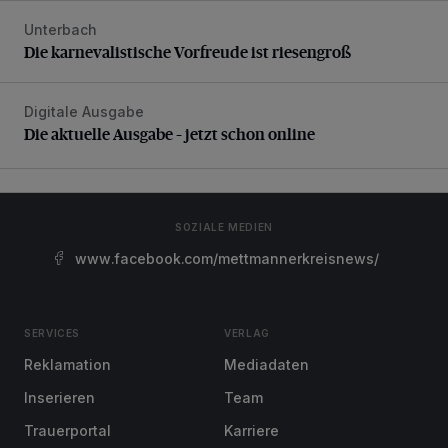
Unterbach
Die karnevalistische Vorfreude ist riesengroß
Die karnevalistische Vorfreude ist riesengroß
Digitale Ausgabe
Die aktuelle Ausgabe – jetzt schon online
Die aktuelle Ausgabe – jetzt schon online
SOZIALE MEDIEN
www.facebook.com/mettmannerkreisnews/
SERVICES
VERLAG
Reklamation
Mediadaten
Inserieren
Team
Trauerportal
Karriere