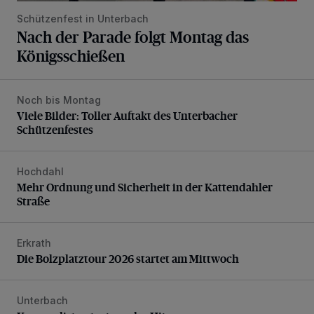
Schützenfest in Unterbach
Nach der Parade folgt Montag das
Königsschießen
Noch bis Montag
Viele Bilder: Toller Auftakt des Unterbacher Schützenfeste
Viele Bilder: Toller Auftakt des Unterbacher
Schützenfestes
Hochdahl
Mehr Ordnung und Sicherheit in der Kattendahler Straße
Mehr Ordnung und Sicherheit in der Kattendahler
Straße
Erkrath
Die Bolzplatztour 2026 startet am Mittwoch
Die Bolzplatztour 2026 startet am Mittwoch
Unterbach
Karnevalisten trotzen der Hitze