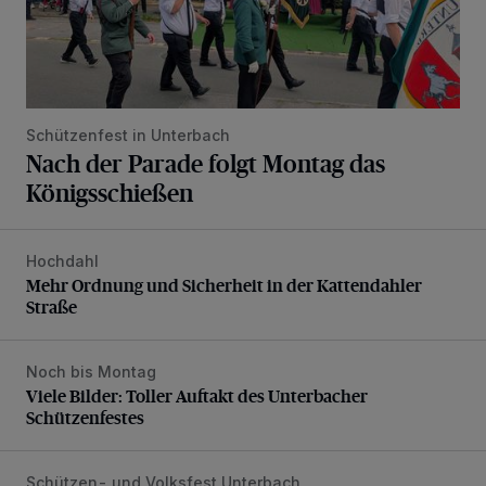
Schützenfest in Unterbach
Nach der Parade folgt Montag das
Königsschießen
Hochdahl
Mehr Ordnung und Sicherheit in der Kattendahler Straße
Mehr Ordnung und Sicherheit in der Kattendahler
Straße
Noch bis Montag
Viele Bilder: Toller Auftakt des Unterbacher Schützenfeste
Viele Bilder: Toller Auftakt des Unterbacher
Schützenfestes
Schützen- und Volksfest Unterbach
Vier Tage mit vollem Programm