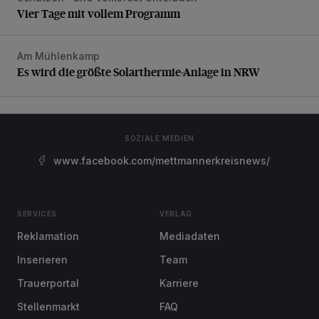
Vier Tage mit vollem Programm
Am Mühlenkamp
Es wird die größte Solarthermie-Anlage in NRW
Es wird die größte Solarthermie-Anlage in NRW
SOZIALE MEDIEN
www.facebook.com/mettmannerkreisnews/
SERVICES
VERLAG
Reklamation
Mediadaten
Inserieren
Team
Trauerportal
Karriere
Stellenmarkt
FAQ