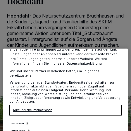
Hochdahl
Wir und unsere
-Partner speichern und greifen auf
218
Hochdahl
·
Das Naturschutzzentrum Bruchhausen und
personenbezogene Daten wie Browserdaten oder eindeutige
die Kinder-, Jugend- und Familienhilfe des SKFM
Kennungen auf Ihrem Gerät zu. Durch Auswahl von OK aktivieren Sie
Tracking-Technologien für die unter „Wir und unsere Partner
Erkrath haben am vergangenen Donnerstag eine
verarbeiten Daten, um Ihnen Dienste bereitzustellen“ aufgeführten
gemeinsame Aktion unter dem Titel „Schutzbaum“
Zwecke. Wenn Tracker deaktiviert sind, sind manche Inhalte und
gestartet. Hintergrund ist, auf die Sorgen und Ängste
Anzeigen möglicherweise nicht mehr so relevant für Sie. Sie können
der Kinder und Jugendlichen aufmerksam zu machen.
dieses Menü jederzeit wieder aufrufen, um Ihre Einstellungen zu
ändern oder Ihre Einwilligung zu widerrufen, indem Sie auf den Link
Einstellungen oder Ablehnen am unteren Rand der Webseite klicken.
Ihre Einstellungen gelten innerhalb unseres Website. Weitere
Informationen finden Sie in unserer Datenschutzerklärung.
25.05.2022 , 08:59 Uhr
2 Minuten Lesezeit
Wir und unsere Partner verarbeiten Daten, um Folgendes
bereitzustellen:
Verwendung genauer Standortdaten. Endgeräteeigenschaften zur
Identifikation aktiv abfragen. Speichern von oder Zugriff auf
Informationen auf einem Endgerät. Personalisierte Werbung und
Inhalte, Messung von Werbeleistung und der Performance von
Inhalten, Zielgruppenforschung sowie Entwicklung und Verbesserung
von Angeboten.
Ausführliche Informationen
Impressum
Datenschutz