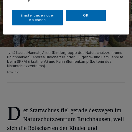
Einstellungen oder
OK
Ablehnen
(v.li.) Laura, Hannah, Alice (Kindergruppe des Naturschutzzentrums
Bruchhausen), Andrea Bleichert (Kinder,-Jugend- und Familienhilfe
beim SKFM Erkrath e.V.) und Karin Blomenkamp (Leiterin des
Naturschutzzentrums).
Foto: nic
D
er Startschuss fiel gerade deswegen im
Naturschutzzentrum Bruchhausen, weil
sich die Botschaften der Kinder und