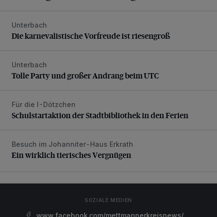
Unterbach
Die karnevalistische Vorfreude ist riesengroß
Die karnevalistische Vorfreude ist riesengroß
Unterbach
Tolle Party und großer Andrang beim UTC
Tolle Party und großer Andrang beim UTC
Für die I-Dötzchen
Schulstartaktion der Stadtbibliothek in den Ferien
Schulstartaktion der Stadtbibliothek in den Ferien
Besuch im Johanniter-Haus Erkrath
Ein wirklich tierisches Vergnügen
Ein wirklich tierisches Vergnügen
SOZIALE MEDIEN
www.facebook.com/mettmannerkreisnews/