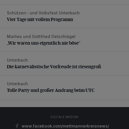
Schützen- und Volksfest Unterbach
Vier Tage mit vollem Programm
Vier Tage mit vollem Programm
Marlies und Gottfried Oelschlägel
„Wir waren uns eigentlich nie böse“
„Wir waren uns eigentlich nie böse“
Unterbach
Die karnevalistische Vorfreude ist riesengroß
Die karnevalistische Vorfreude ist riesengroß
Unterbach
Tolle Party und großer Andrang beim UTC
Tolle Party und großer Andrang beim UTC
SOZIALE MEDIEN
www.facebook.com/mettmannerkreisnews/