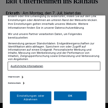
lädt Unternehmen ins Rathaus
verarbeiten Daten, um Ihnen Dienste bereitzustellen“ aufgeführten
Zwecke. Wenn Tracker deaktiviert sind, sind manche Inhalte und
Anzeigen möglicherweise nicht mehr so relevant für Sie. Sie können
Erkrath
·
Am Montag, den 7. Juli, bietet das
dieses Menü jederzeit wieder aufrufen, um Ihre Einstellungen zu
ändern oder Ihre Einwilligung zu widerrufen, indem Sie auf den Link
Citymanagement der Wirtschaftsförderung Erkrath
Einstellungen oder Ablehnen am unteren Rand der Webseite klicken.
gemeinsam mit dem Handelsverband NRW im
Ihre Einstellungen gelten innerhalb unseres Website. Weitere
Rheinland einen kostenlosen Workshop für
Informationen finden Sie in unserer Datenschutzerklärung.
Unternehmerinnen und Unternehmer zur besseren
Wir und unsere Partner verarbeiten Daten, um Folgendes
Sichtbarkeit im Internet an. Von 8 bis 10 Uhr erhalten
bereitzustellen:
interessierte Selbstständige von einer IT-Expertin und
Verwendung genauer Standortdaten. Endgeräteeigenschaften zur
Digital-Beraterin im Kleinen Sitzungssaal des
Identifikation aktiv abfragen. Speichern von oder Zugriff auf
Informationen auf einem Endgerät. Personalisierte Werbung und
Rathauses Erkrath, Bahnstraße 16, eine Einführung in
Inhalte, Messung von Werbeleistung und der Performance von
die effektive Nutzung von Google
Inhalten, Zielgruppenforschung sowie Entwicklung und Verbesserung
von Angeboten.
Unternehmensprofilen.
Ausführliche Informationen
Impressum
27.06.2025 , 12:34 Uhr
Eine Minute Lesezeit
Datenschutz
Einstellungen oder
OK
Ablehnen