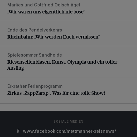
Marlies und Gottfried Oelschlägel
„Wir waren uns eigentlich nie böse“
„Wir waren uns eigentlich nie böse“
Ende des Pendelverkehrs
Rheinbahn: „Wir werden Euch vermissen“
Rheinbahn: „Wir werden Euch vermissen“
Spielesommer Sandheide
Riesenseifenblasen, Kunst, Olympia und ein toller Ausflug
Riesenseifenblasen, Kunst, Olympia und ein toller
Ausflug
Erkrather Ferienprogramm
Zirkus „ZappZarap“: Was für eine tolle Show!
Zirkus „ZappZarap“: Was für eine tolle Show!
SOZIALE MEDIEN
www.facebook.com/mettmannerkreisnews/