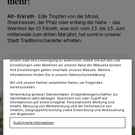
mehr!
Alt-Erkrath
·
Edle Tropfen von der Mosel,
Rheinhessen, der Pfalz oder entlang der Nahe - das
Wir und unsere
-Partner speichern und greifen auf
218
personenbezogene Daten wie Browserdaten oder eindeutige
Weinfest der IG Erkrath, was sich vom 13. bis 15. Juni
Kennungen auf Ihrem Gerät zu. Durch Auswahl von OK aktivieren Sie
mittlerweile zum dritten Mal jährt, hat somit in unserer
Tracking-Technologien für die unter „Wir und unsere Partner
Stadt Traditionscharakter erhalten.
verarbeiten Daten, um Ihnen Dienste bereitzustellen“ aufgeführten
Zwecke. Wenn Tracker deaktiviert sind, sind manche Inhalte und
Anzeigen möglicherweise nicht mehr so relevant für Sie. Sie können
dieses Menü jederzeit wieder aufrufen, um Ihre Einstellungen zu
ändern oder Ihre Einwilligung zu widerrufen, indem Sie auf den Link
27.05.2025 , 10:49 Uhr
2 Minuten Lesezeit
Einstellungen oder Ablehnen am unteren Rand der Webseite klicken.
Ihre Einstellungen gelten innerhalb unseres Website. Weitere
Informationen finden Sie in unserer Datenschutzerklärung.
Wir und unsere Partner verarbeiten Daten, um Folgendes
bereitzustellen:
Verwendung genauer Standortdaten. Endgeräteeigenschaften zur
Identifikation aktiv abfragen. Speichern von oder Zugriff auf
Informationen auf einem Endgerät. Personalisierte Werbung und
Inhalte, Messung von Werbeleistung und der Performance von
Inhalten, Zielgruppenforschung sowie Entwicklung und Verbesserung
von Angeboten.
Ausführliche Informationen