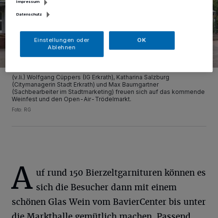
Impressum
Datenschutz
Einstellungen oder
OK
Ablehnen
(v.li.) Wolfgang Cüppers (IG Erkrath), Katharina Salzburg
(Citymanagerin Stadt Erkrath) und Max Baumgartner
(Sachbearbeiter im Stadtmarketing) freuen sich auf das kommende
Weinfest und den Open-Air-Trödelmarkt.
Foto: RG
A
uf rund 150 Bierzeltgarnituren können es
sich die Besucher dann mit einem
schönen Glas Wein vom BavierCenter bis unter
die Markthalle gemütlich machen. Passend