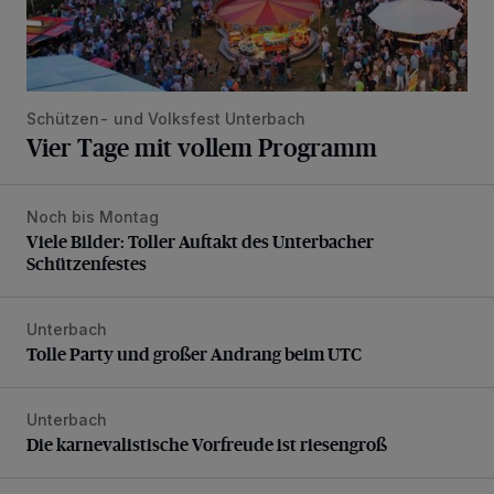
Schützen- und Volksfest Unterbach
Vier Tage mit vollem Programm
Noch bis Montag
Viele Bilder: Toller Auftakt des Unterbacher Schützenfeste
Viele Bilder: Toller Auftakt des Unterbacher
Schützenfestes
Unterbach
Tolle Party und großer Andrang beim UTC
Tolle Party und großer Andrang beim UTC
Unterbach
Die karnevalistische Vorfreude ist riesengroß
Die karnevalistische Vorfreude ist riesengroß