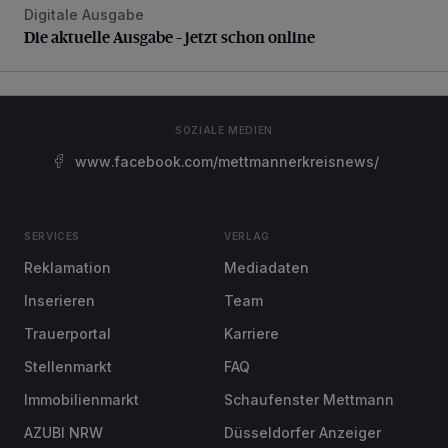
Digitale Ausgabe
Die aktuelle Ausgabe – jetzt schon online
Die aktuelle Ausgabe – jetzt schon online
SOZIALE MEDIEN
www.facebook.com/mettmannerkreisnews/
SERVICES
VERLAG
Reklamation
Mediadaten
Inserieren
Team
Trauerportal
Karriere
Stellenmarkt
FAQ
Immobilienmarkt
Schaufenster Mettmann
AZUBI NRW
Düsseldorfer Anzeiger