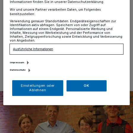
guten Zweck
Informationen finden Sie in unserer Datenschutzerklärung.
Wir und unsere Partner verarbeiten Daten, um Folgendes
bereitzustellen:
Hochdahl
·
Am Sonntag, den 15. Januar, ist es soweit:
Dann beschert das Ensemble „Klez & More“ den
Verwendung genauer Standortdaten. Endgeräteeigenschaften zur
Identifikation aktiv abfragen. Speichern von oder Zugriff auf
Zuhörern ab 16.30 Uhr in der Erkrather Heilig-Geist-
Informationen auf einem Endgerät. Personalisierte Werbung und
Kirche, Brechtstraße 5, wieder musikalische
Inhalte, Messung von Werbeleistung und der Performance von
Inhalten, Zielgruppenforschung sowie Entwicklung und Verbesserung
Leckerbissen.
von Angeboten.
Ausführliche Informationen
Impressum
10.01.2023 , 12:50 Uhr
Eine Minute Lesezeit
Datenschutz
Einstellungen oder
OK
Ablehnen