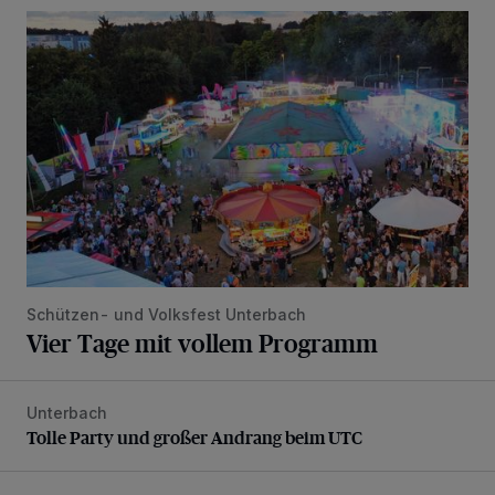
Vier Tage mit vollem Programm
Schützen- und Volksfest Unterbach
Vier Tage mit vollem Programm
Unterbach
Tolle Party und großer Andrang beim UTC
Tolle Party und großer Andrang beim UTC