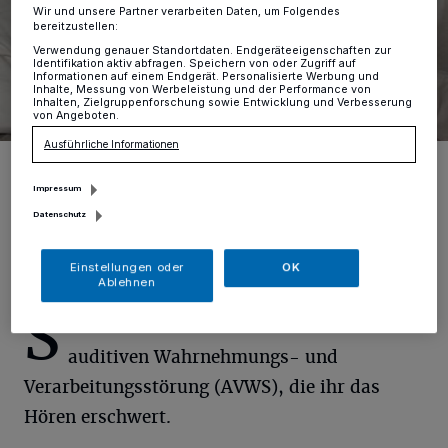
Wir und unsere Partner verarbeiten Daten, um Folgendes
bereitzustellen:
Verwendung genauer Standortdaten. Endgeräteeigenschaften zur
Identifikation aktiv abfragen. Speichern von oder Zugriff auf
Informationen auf einem Endgerät. Personalisierte Werbung und
Inhalte, Messung von Werbeleistung und der Performance von
Inhalten, Zielgruppenforschung sowie Entwicklung und Verbesserung
von Angeboten.
Ausführliche Informationen
Till und Silke Eisheuer freuen sich, dass Zelia endlich eine
Regelschule besuchen kann.
Impressum
Foto: tb
Datenschutz
Einstellungen oder
OK
Ablehnen
S
eit ihrer Geburt leidet Zelia unter einer
auditiven Wahrnehmungs- und
Verarbeitungsstörung (AVWS), die ihr das
Hören erschwert.