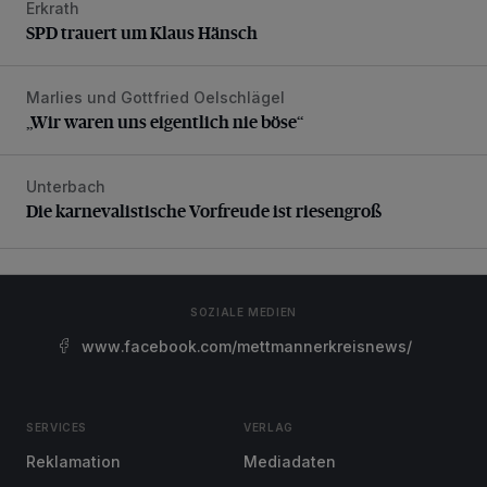
Erkrath
SPD trauert um Klaus Hänsch
SPD trauert um Klaus Hänsch
Marlies und Gottfried Oelschlägel
„Wir waren uns eigentlich nie böse“
„Wir waren uns eigentlich nie böse“
Unterbach
Die karnevalistische Vorfreude ist riesengroß
Die karnevalistische Vorfreude ist riesengroß
SOZIALE MEDIEN
www.facebook.com/mettmannerkreisnews/
SERVICES
VERLAG
Reklamation
Mediadaten