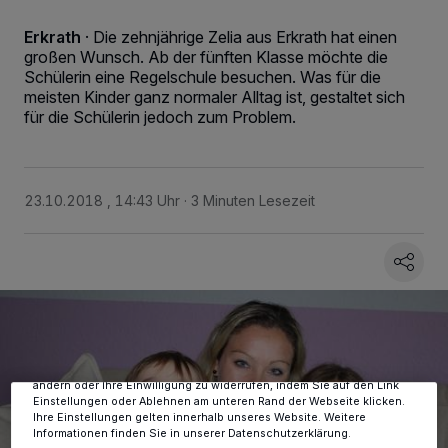
Erkrath
·
Die zehnjährige Zelia aus Erkrath hat einen
großen Wunsch. Ab der fünften Klasse möchte die
Schülerin eine Regelschule besuchen. Was für die
meisten Kinder ganz normaler Alltag ist, gestaltet sich
für die Schülerin jedoch zum Problem.
23.10.2018 , 14:43 Uhr
3 Minuten Lesezeit
Wir und unsere
-Partner speichern und greifen auf
218
personenbezogene Daten wie Browserdaten oder eindeutige
Kennungen auf Ihrem Gerät zu. Durch Auswahl von OK aktivieren Sie
Tracking-Technologien für die unter „Wir und unsere Partner
verarbeiten Daten, um Ihnen Dienste bereitzustellen“ aufgeführten
Zwecke. Wenn Tracker deaktiviert sind, sind manche Inhalte und
Anzeigen möglicherweise nicht mehr so relevant für Sie. Sie können
dieses Menü jederzeit wieder aufrufen, um Ihre Einstellungen zu
ändern oder Ihre Einwilligung zu widerrufen, indem Sie auf den Link
Einstellungen oder Ablehnen am unteren Rand der Webseite klicken.
Ihre Einstellungen gelten innerhalb unseres Website. Weitere
Informationen finden Sie in unserer Datenschutzerklärung.