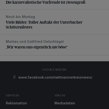
Die karnevalistische Vorfreude ist riesengroß
Noch bis Montag
Viele Bilder: Toller Auftakt der Unterbacher Schützenfestes
Viele Bilder: Toller Auftakt der Unterbacher
Schützenfestes
Marlies und Gottfried Oelschlägel
„Wir waren uns eigentlich nie böse“
„Wir waren uns eigentlich nie böse“
SOZIALE MEDIEN
www.facebook.com/mettmannerkreisnews/
SERVICES
VERLAG
Reklamation
Mediadaten