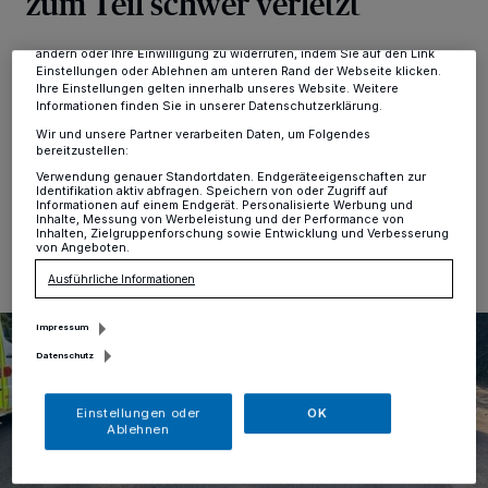
zum Teil schwer verletzt
Zwecke. Wenn Tracker deaktiviert sind, sind manche Inhalte und
Anzeigen möglicherweise nicht mehr so relevant für Sie. Sie können
dieses Menü jederzeit wieder aufrufen, um Ihre Einstellungen zu
ändern oder Ihre Einwilligung zu widerrufen, indem Sie auf den Link
Erkrath
·
Am Donnerstagabend, 4. Juli, wurden drei
Einstellungen oder Ablehnen am unteren Rand der Webseite klicken.
Insassen bei einem Unfall in Erkrath zum Teil schwer
Ihre Einstellungen gelten innerhalb unseres Website. Weitere
verletzt. An den zwei beteiligten Fahrzeugen entstand
Informationen finden Sie in unserer Datenschutzerklärung.
hoher Sachschaden.
Wir und unsere Partner verarbeiten Daten, um Folgendes
bereitzustellen:
Verwendung genauer Standortdaten. Endgeräteeigenschaften zur
Identifikation aktiv abfragen. Speichern von oder Zugriff auf
Informationen auf einem Endgerät. Personalisierte Werbung und
05.07.2024 , 13:19 Uhr
Eine Minute Lesezeit
Inhalte, Messung von Werbeleistung und der Performance von
Inhalten, Zielgruppenforschung sowie Entwicklung und Verbesserung
von Angeboten.
Ausführliche Informationen
Impressum
Datenschutz
Einstellungen oder
OK
Ablehnen