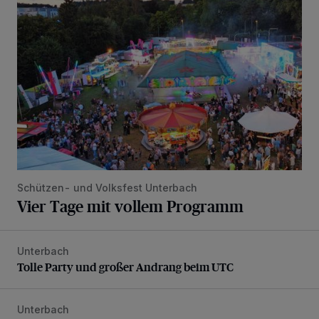
Vier Tage mit vollem Programm
Schützen- und Volksfest Unterbach
Vier Tage mit vollem Programm
Unterbach
Tolle Party und großer Andrang beim UTC
Tolle Party und großer Andrang beim UTC
Unterbach
Die karnevalistische Vorfreude ist riesengroß