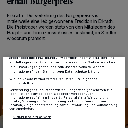
erhält Bürgerpreis
Erkrath
·
Die Verleihung des Bürgerpreises ist
mittlerweile eine lieb gewonnene Tradition in Erkrath.
Wir und unsere
-Partner speichern und greifen auf
218
Die Preisträger werden stets von den Mitgliedern des
personenbezogene Daten wie Browserdaten oder eindeutige
Kennungen auf Ihrem Gerät zu. Durch Auswahl von OK aktivieren Sie
Haupt- und Finanzausschusses bestimmt, im Stadtrat
Tracking-Technologien für die unter „Wir und unsere Partner
wiederum prämiert.
verarbeiten Daten, um Ihnen Dienste bereitzustellen“ aufgeführten
Zwecke. Wenn Tracker deaktiviert sind, sind manche Inhalte und
Anzeigen möglicherweise nicht mehr so relevant für Sie. Sie können
dieses Menü jederzeit wieder aufrufen, um Ihre Einstellungen zu
ändern oder Ihre Einwilligung zu widerrufen, indem Sie auf den Link
15.05.2019 , 13:26 Uhr
2 Minuten Lesezeit
Einstellungen oder Ablehnen am unteren Rand der Webseite klicken.
Ihre Einstellungen gelten innerhalb unseres Website. Weitere
Informationen finden Sie in unserer Datenschutzerklärung.
Wir und unsere Partner verarbeiten Daten, um Folgendes
bereitzustellen:
Verwendung genauer Standortdaten. Endgeräteeigenschaften zur
Identifikation aktiv abfragen. Speichern von oder Zugriff auf
Informationen auf einem Endgerät. Personalisierte Werbung und
Inhalte, Messung von Werbeleistung und der Performance von
Inhalten, Zielgruppenforschung sowie Entwicklung und Verbesserung
von Angeboten.
Ausführliche Informationen