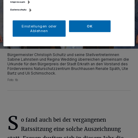
Impressum
Datenschutz
Einstellungen oder
OK
Ablehnen
Bürgermeister Christoph Schultz und seine Stellvertreterinnen
Sabine Lahnstein und Regina Wedding überreichen gemeinsam die
Urkunde für den Bürgerpreis der Stadt Erkrath an den Vorstand des
Fördervereins Naturschutzzentrum Bruchhausen Renate Späth, Ute
Bartz und Uli Schimschock.
Foto: tb
S
o fand auch bei der vergangenen
Ratssitzung eine solche Auszeichnung