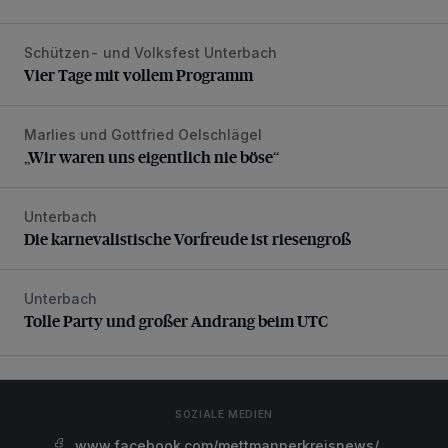
Schützen- und Volksfest Unterbach
Vier Tage mit vollem Programm
Vier Tage mit vollem Programm
Marlies und Gottfried Oelschlägel
„Wir waren uns eigentlich nie böse“
„Wir waren uns eigentlich nie böse“
Unterbach
Die karnevalistische Vorfreude ist riesengroß
Die karnevalistische Vorfreude ist riesengroß
Unterbach
Tolle Party und großer Andrang beim UTC
Tolle Party und großer Andrang beim UTC
SOZIALE MEDIEN
www.facebook.com/mettmannerkreisnews/