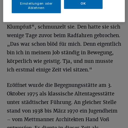
bestimmt noch vieles mehr. „Meinen Dienst
Einstellungen oder
OK
Ablehnen
habe ich am 13. November 2000 in der
Begegnungsstätte aufgenommen – mit einem
Klumpfuß“, schmunzelt sie. Den hatte sie sich
wenige Tage zuvor beim Radfahren gebrochen.
„Das war schon blöd für mich. Denn eigentlich
bin ich in meinem Job ständig in Bewegung,
körperlich wie geistig. Tja, und nun musste
ich erstmal einige Zeit viel sitzen.“
Eröffnet wurde die Begegnungsstätte am 3.
Oktober 1975 als klassische Altentagesstätte
unter städtischer Führung. An gleicher Stelle
stand von 1938 bis März 1970 ein Jugendheim
– vom Mettmanner Architekten Hand Voß