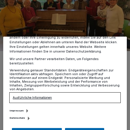
Wir und unsere
-Partner speichern und greifen auf
218
personenbezogene Daten wie Browserdaten oder eindeutige
Kennungen auf Ihrem Gerät zu. Durch Auswahl von OK aktivieren Sie
Tracking-Technologien für die unter „Wir und unsere Partner
verarbeiten Daten, um Ihnen Dienste bereitzustellen“ aufgeführten
Zwecke. Wenn Tracker deaktiviert sind, sind manche Inhalte und
Anzeigen möglicherweise nicht mehr so relevant für Sie. Sie können
dieses Menü jederzeit wieder aufrufen, um Ihre Einstellungen zu
ändern oder Ihre Einwilligung zu widerrufen, indem Sie auf den Link
Einstellungen oder Ablehnen am unteren Rand der Webseite klicken.
Ihre Einstellungen gelten innerhalb unseres Website. Weitere
Informationen finden Sie in unserer Datenschutzerklärung.
Die Gesangsgruppe der Begegungsstätte Gerberstraße hat stets
Wir und unsere Partner verarbeiten Daten, um Folgendes
ein fröhliches Lied auf ihren Lippen.
bereitzustellen:
Foto: nic
Verwendung genauer Standortdaten. Endgeräteeigenschaften zur
Identifikation aktiv abfragen. Speichern von oder Zugriff auf
Informationen auf einem Endgerät. Personalisierte Werbung und
Inhalte, Messung von Werbeleistung und der Performance von
Inhalten, Zielgruppenforschung sowie Entwicklung und Verbesserung
von Angeboten.
Ausführliche Informationen
S
eit nun mehr 20 Jahren an ihrer Seite:
Impressum
Monika Thöne – Pädagogin,
Datenschutz
Laienschauspielerin, Macherin, gute Seele und