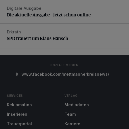
Digitale Ausgabe
Die aktuelle Ausgabe – jetzt schon online
Die aktuelle Ausgabe – jetzt schon online
Erkrath
SPD trauert um Klaus Hänsch
SPD trauert um Klaus Hänsch
SOZIALE MEDIEN
www.facebook.com/mettmannerkreisnews/
SERVICES
VERLAG
Reklamation
Mediadaten
Inserieren
Team
Trauerportal
Karriere