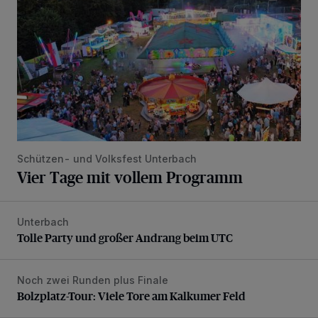
Schützen- und Volksfest Unterbach
Vier Tage mit vollem Programm
Unterbach
Tolle Party und großer Andrang beim UTC
Tolle Party und großer Andrang beim UTC
Noch zwei Runden plus Finale
Bolzplatz-Tour: Viele Tore am Kalkumer Feld
Bolzplatz-Tour: Viele Tore am Kalkumer Feld