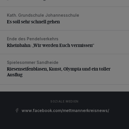
Kath. Grundschule Johannesschule
Es soll sehr schnell gehen
Es soll sehr schnell gehen
Ende des Pendelverkehrs
Rheinbahn: „Wir werden Euch vermissen“
Rheinbahn: „Wir werden Euch vermissen“
Spielesommer Sandheide
Riesenseifenblasen, Kunst, Olympia und ein toller Ausflug
Riesenseifenblasen, Kunst, Olympia und ein toller
Ausflug
SOZIALE MEDIEN
www.facebook.com/mettmannerkreisnews/