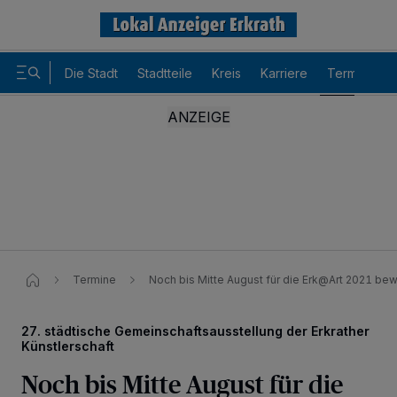
Die Stadt
Stadtteile
Kreis
Karriere
Termine
Termine
Noch bis Mitte August für die Erk@Art 2021 be
27. städtische Gemeinschaftsausstellung der Erkrather
Wir und unsere
-Partner speichern und greifen auf
218
Künstlerschaft
personenbezogene Daten wie Browserdaten oder eindeutige
Kennungen auf Ihrem Gerät zu. Durch Auswahl von OK aktivieren Sie
Noch bis Mitte August für die
Tracking-Technologien für die unter „Wir und unsere Partner
verarbeiten Daten, um Ihnen Dienste bereitzustellen“ aufgeführten