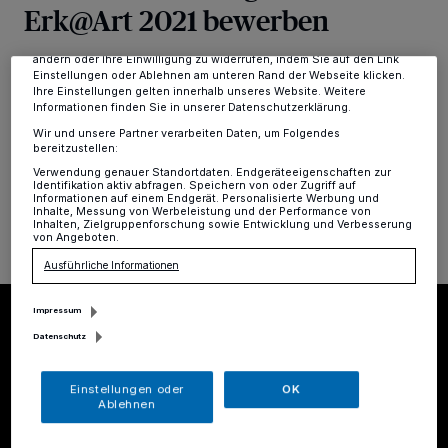
Erk@Art 2021 bewerben
Zwecke. Wenn Tracker deaktiviert sind, sind manche Inhalte und
Anzeigen möglicherweise nicht mehr so relevant für Sie. Sie können
dieses Menü jederzeit wieder aufrufen, um Ihre Einstellungen zu
ändern oder Ihre Einwilligung zu widerrufen, indem Sie auf den Link
Erkrath
·
Vom 19. bis 22. November findet im
Einstellungen oder Ablehnen am unteren Rand der Webseite klicken.
Lokschuppen Hochdahl die 27. gemeinschaftliche
Ihre Einstellungen gelten innerhalb unseres Website. Weitere
Informationen finden Sie in unserer Datenschutzerklärung.
Ausstellung Erkrather Künstlerinnen und Künstlern statt.
Wir und unsere Partner verarbeiten Daten, um Folgendes
bereitzustellen:
Verwendung genauer Standortdaten. Endgeräteeigenschaften zur
Identifikation aktiv abfragen. Speichern von oder Zugriff auf
28.07.2021 , 13:04 Uhr
Eine Minute Lesezeit
Informationen auf einem Endgerät. Personalisierte Werbung und
Inhalte, Messung von Werbeleistung und der Performance von
Inhalten, Zielgruppenforschung sowie Entwicklung und Verbesserung
von Angeboten.
Ausführliche Informationen
Impressum
Datenschutz
Einstellungen oder
OK
Ablehnen