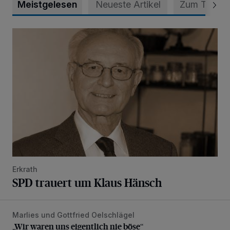
Meistgelesen
Neueste Artikel
Zum Thema
SPD trauert um Klaus Hänsch
Erkrath
SPD trauert um Klaus Hänsch
Marlies und Gottfried Oelschlägel
„Wir waren uns eigentlich nie böse“
„Wir waren uns eigentlich nie böse“