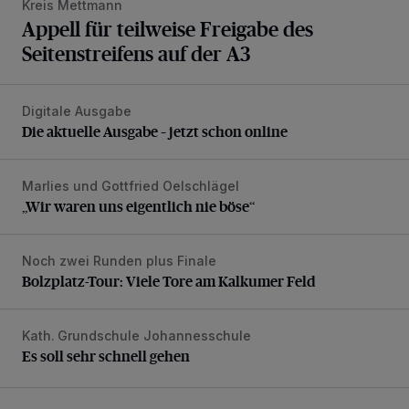
Kreis Mettmann
Appell für teilweise Freigabe des
Seitenstreifens auf der A3
Digitale Ausgabe
Die aktuelle Ausgabe – jetzt schon online
Die aktuelle Ausgabe – jetzt schon online
Marlies und Gottfried Oelschlägel
„Wir waren uns eigentlich nie böse“
„Wir waren uns eigentlich nie böse“
Noch zwei Runden plus Finale
Bolzplatz-Tour: Viele Tore am Kalkumer Feld
Bolzplatz-Tour: Viele Tore am Kalkumer Feld
Kath. Grundschule Johannesschule
Es soll sehr schnell gehen
Es soll sehr schnell gehen