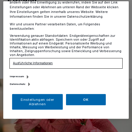
Kirchen
ändern oder Ihre Einwilligung zu widerrufen, indem Sie auf den Link
Einstellungen oder Ablehnen am unteren Rand der Webseite klicken.
Ihre Einstellungen gelten innerhalb unseres Website. Weitere
Hochdahl
·
Am 24. November findet im Haus der
Informationen finden Sie in unserer Datenschutzerklärung.
Kirchen ein Weihnachtsbasar des Bastelkreises der
Wir und unsere Partner verarbeiten Daten, um Folgendes
Evangelischen Kirchengemeinde Hochdahl statt.
bereitzustellen:
Verwendung genauer Standortdaten. Endgeräteeigenschaften zur
Identifikation aktiv abfragen. Speichern von oder Zugriff auf
Informationen auf einem Endgerät. Personalisierte Werbung und
Inhalte, Messung von Werbeleistung und der Performance von
Inhalten, Zielgruppenforschung sowie Entwicklung und Verbesserung
16.11.2022 , 12:16 Uhr
Eine Minute Lesezeit
von Angeboten.
Ausführliche Informationen
Impressum
Datenschutz
Einstellungen oder
OK
Ablehnen