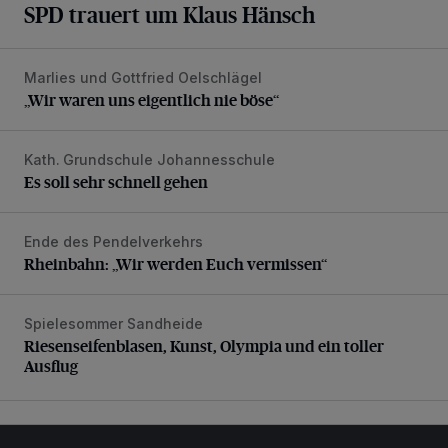
SPD trauert um Klaus Hänsch
Marlies und Gottfried Oelschlägel
„Wir waren uns eigentlich nie böse“
„Wir waren uns eigentlich nie böse“
Kath. Grundschule Johannesschule
Es soll sehr schnell gehen
Es soll sehr schnell gehen
Ende des Pendelverkehrs
Rheinbahn: „Wir werden Euch vermissen“
Rheinbahn: „Wir werden Euch vermissen“
Spielesommer Sandheide
Riesenseifenblasen, Kunst, Olympia und ein toller Ausflug
Riesenseifenblasen, Kunst, Olympia und ein toller
Ausflug