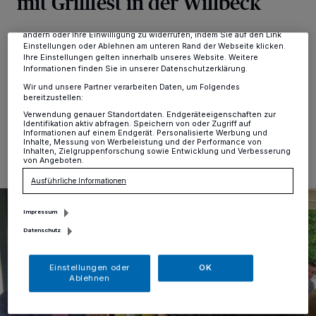
mit Grillfest in der Willbeck
Zwecke. Wenn Tracker deaktiviert sind, sind manche Inhalte und
Anzeigen möglicherweise nicht mehr so relevant für Sie. Sie können
dieses Menü jederzeit wieder aufrufen, um Ihre Einstellungen zu
ändern oder Ihre Einwilligung zu widerrufen, indem Sie auf den Link
Zwei Geburtstage gab es kürzlich zu feiern. Vor 160
Einstellungen oder Ablehnen am unteren Rand der Webseite klicken.
Jahren ist die SPD gegründet worden und seit 100
Ihre Einstellungen gelten innerhalb unseres Website. Weitere
Jahren gibt es die SPD in Erkrath.
Informationen finden Sie in unserer Datenschutzerklärung.
Wir und unsere Partner verarbeiten Daten, um Folgendes
bereitzustellen:
Verwendung genauer Standortdaten. Endgeräteeigenschaften zur
13.06.2023 , 16:19 Uhr
Eine Minute Lesezeit
Identifikation aktiv abfragen. Speichern von oder Zugriff auf
Informationen auf einem Endgerät. Personalisierte Werbung und
Inhalte, Messung von Werbeleistung und der Performance von
Inhalten, Zielgruppenforschung sowie Entwicklung und Verbesserung
von Angeboten.
Ausführliche Informationen
Impressum
Datenschutz
Einstellungen oder
OK
Ablehnen