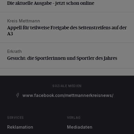
Die aktuelle Ausgabe – jetzt schon online
Kreis Mettmann
Appell für teilweise Freigabe des Seitenstreifens auf der A
Appell für teilweise Freigabe des Seitenstreifens auf der
A3
Erkrath
Gesucht: die Sportlerinnen und Sportler des Jahres
Gesucht: die Sportlerinnen und Sportler des Jahres
SOZIALE MEDIEN
www.facebook.com/mettmannerkreisnews/
SERVICES
VERLAG
Reklamation
Mediadaten