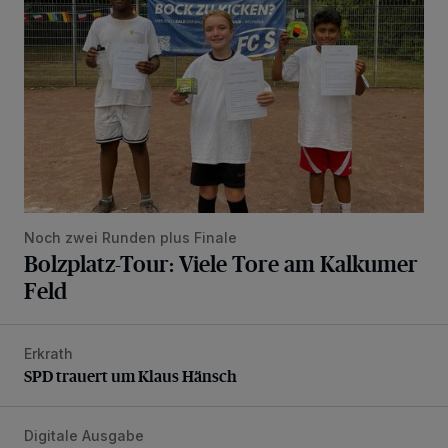
Noch zwei Runden plus Finale
Bolzplatz-Tour: Viele Tore am Kalkumer
Feld
Erkrath
SPD trauert um Klaus Hänsch
SPD trauert um Klaus Hänsch
Digitale Ausgabe
Die aktuelle Ausgabe – jetzt schon online