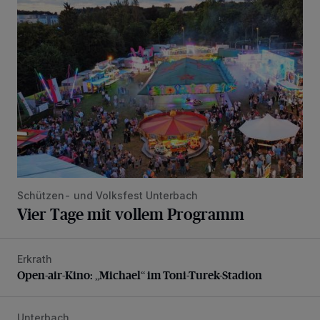
Vier Tage mit vollem Programm
Schützen- und Volksfest Unterbach
Vier Tage mit vollem Programm
Erkrath
Open-air-Kino: „Michael“ im Toni-Turek-Stadion
Open-air-Kino: „Michael“ im Toni-Turek-Stadion
Unterbach
Die karnevalistische Vorfreude ist riesengroß