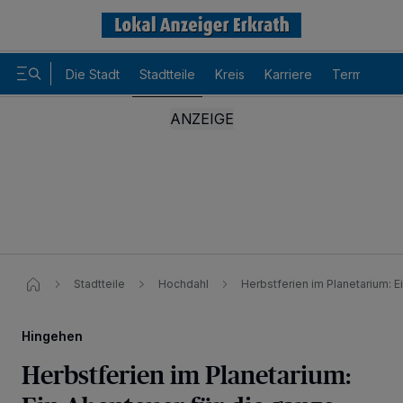
Die Stadt
Stadtteile
Kreis
Karriere
Termine
Stadtteile
Hochdahl
Herbstferien im Planetarium: E
Hingehen
Herbstferien im Planetarium:
Wir und unsere
-Partner speichern und greifen auf
218