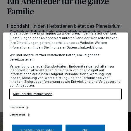
Ein Abenteuer für die ganze
personenbezogene Daten wie Browserdaten oder eindeutige
Kennungen auf Ihrem Gerät zu. Durch Auswahl von OK aktivieren Sie
Familie
Tracking-Technologien für die unter „Wir und unsere Partner
verarbeiten Daten, um Ihnen Dienste bereitzustellen“ aufgeführten
Zwecke. Wenn Tracker deaktiviert sind, sind manche Inhalte und
Anzeigen möglicherweise nicht mehr so relevant für Sie. Sie können
Hochdahl
·
In den Herbstferien bietet das Planetarium
dieses Menü jederzeit wieder aufrufen, um Ihre Einstellungen zu
„Stellarium Erkrath“ ein abwechslungsreiches und
ändern oder Ihre Einwilligung zu widerrufen, indem Sie auf den Link
spannendes Programm für Kinder, Familien und
Einstellungen oder Ablehnen am unteren Rand der Webseite klicken.
Erwachsene. Vom 15. bis zum 26. Oktober können
Ihre Einstellungen gelten innerhalb unseres Website. Weitere
Informationen finden Sie in unserer Datenschutzerklärung.
Besucherinnen und Besucher jeden Tag an
einzigartigen Veranstaltungen teilnehmen und in die
Wir und unsere Partner verarbeiten Daten, um Folgendes
bereitzustellen:
Tiefen des Universums eintauchen.
Verwendung genauer Standortdaten. Endgeräteeigenschaften zur
Identifikation aktiv abfragen. Speichern von oder Zugriff auf
Informationen auf einem Endgerät. Personalisierte Werbung und
Inhalte, Messung von Werbeleistung und der Performance von
Inhalten, Zielgruppenforschung sowie Entwicklung und Verbesserung
07.10.2025 , 13:34 Uhr
Eine Minute Lesezeit
von Angeboten.
Ausführliche Informationen
Impressum
Datenschutz
Einstellungen oder
OK