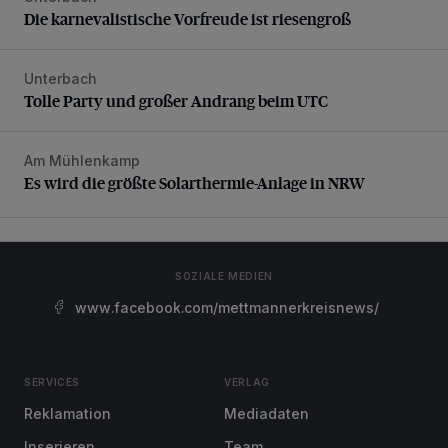
Die karnevalistische Vorfreude ist riesengroß
Unterbach
Tolle Party und großer Andrang beim UTC
Tolle Party und großer Andrang beim UTC
Am Mühlenkamp
Es wird die größte Solarthermie-Anlage in NRW
Es wird die größte Solarthermie-Anlage in NRW
SOZIALE MEDIEN
www.facebook.com/mettmannerkreisnews/
SERVICES
VERLAG
Reklamation
Mediadaten
Inserieren
Team