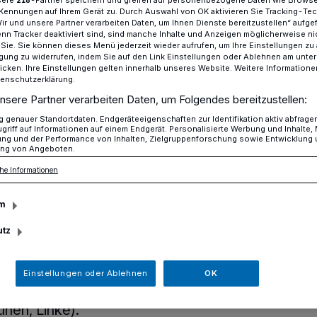
Kennungen auf Ihrem Gerät zu. Durch Auswahl von OK aktivieren Sie Tracking-Te
Wir und unsere Partner verarbeiten Daten, um Ihnen Dienste bereitzustellen“ aufge
n Tracker deaktiviert sind, sind manche Inhalte und Anzeigen möglicherweise ni
r Sie. Sie können dieses Menü jederzeit wieder aufrufen, um Ihre Einstellungen zu
Fernwärmestrategie beschlossen
ligung zu widerrufen, indem Sie auf den Link Einstellungen oder Ablehnen am unte
icken. Ihre Einstellungen gelten innerhalb unseres Website. Weitere Informationen
tenschutzerklärung.
nsere Partner verarbeiten Daten, um Folgendes bereitzustellen:
genauer Standortdaten. Endgeräteeigenschaften zur Identifikation aktiv abfrage
griff auf Informationen auf einem Endgerät. Personalisierte Werbung und Inhalte
rategie
ung und der Performance von Inhalten, Zielgruppenforschung sowie Entwicklung
ng von Angeboten.
he Informationen
m
utz
satzbeschluss zu folgen - „Vollständige
anstreben“ - wurde im Aufsichtsrat der
 beschlossen, welches auch die
Einstellungen oder Ablehnen
OK
 Blockheizkraftwerke beinhaltet (mit den
nen, Linke).