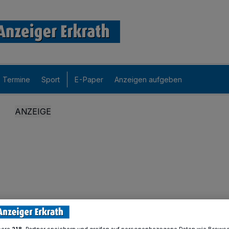
Termine
Sport
E-Paper
Anzeigen aufgeben
sere
-Partner speichern und greifen auf personenbezogene Daten wie Brows
218