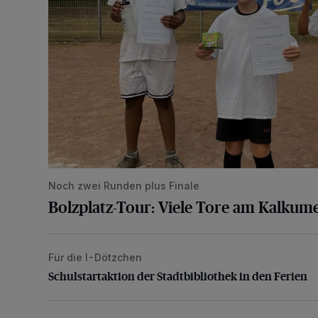
Noch zwei Runden plus Finale
Bolzplatz-Tour: Viele Tore am Kalkum
Für die I-Dötzchen
Schulstartaktion der Stadtbibliothek in den Ferien
Schulstartaktion der Stadtbibliothek in den Ferien