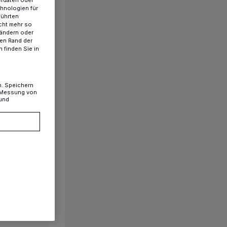
chnologien für
führten
cht mehr so
 ändern oder
ren Rand der
 finden Sie in
n. Speichern
, Messung von
 und