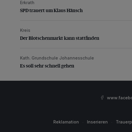
Erkrath
SPD trauert um Klaus Hänsch
SPD trauert um Klaus Hänsch
Kreis
Der Blotschenmarkt kann stattfinden
Der Blotschenmarkt kann stattfinden
Kath. Grundschule Johannesschule
Es soll sehr schnell gehen
Es soll sehr schnell gehen
www.facebo
Reklamation
Inserieren
Trauerp