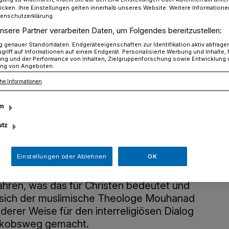
icken. Ihre Einstellungen gelten innerhalb unseres Website. Weitere Informationen
tenschutzerklärung.
nsere Partner verarbeiten Daten, um Folgendes bereitzustellen:
Eine Pilgerreise über den Jakobsweg
genauer Standortdaten. Endgeräteeigenschaften zur Identifikation aktiv abfrage
griff auf Informationen auf einem Endgerät. Personalisierte Werbung und Inhalte
ung und der Performance von Inhalten, Zielgruppenforschung sowie Entwicklung
ng von Angeboten.
erk Hochdahl informiert
he Informationen
eise über den
m
utz
Einstellungen oder Ablehnen
OK
ehören im Christentum und im Islam zum
ahren, was das für Christen bedeutet und
 sich der muslimische Theologe Mouhanad
derer Weise für den interreligiösen Dialog
Jakobsweg gemacht.