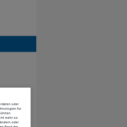
erdaten oder
chnologien für
führten
cht mehr so
 ändern oder
ren Rand der