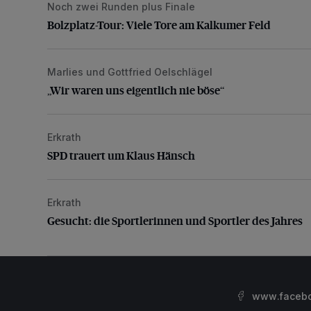
Noch zwei Runden plus Finale
Bolzplatz-Tour: Viele Tore am Kalkumer Feld
Bolzplatz-Tour: Viele Tore am Kalkumer Feld
Marlies und Gottfried Oelschlägel
„Wir waren uns eigentlich nie böse“
„Wir waren uns eigentlich nie böse“
Erkrath
SPD trauert um Klaus Hänsch
SPD trauert um Klaus Hänsch
Erkrath
Gesucht: die Sportlerinnen und Sportler des Jahres
Gesucht: die Sportlerinnen und Sportler des Jahres
www.facebo