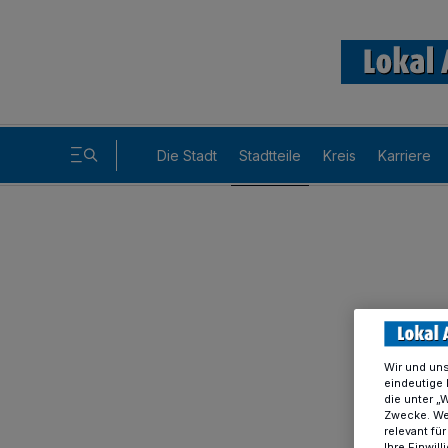
Die Stadt
Stadtteile
Kreis
Karriere
Wir und un
eindeutige 
die unter „
Zwecke. Wen
relevant fü
Ihre Einwil