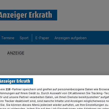
Termine
Sport
E-Paper
Anzeigen aufgeben
sere
-Partner speichern und greifen auf personenbezogene Daten wie Brows
218
Kennungen auf Ihrem Gerät zu. Durch Auswahl von OK aktivieren Sie Tracking-Te
Wir und unsere Partner verarbeiten Daten, um Ihnen Dienste bereitzustellen“ aufge
n Tracker deaktiviert sind, sind manche Inhalte und Anzeigen möglicherweise ni
r Sie. Sie können dieses Menü jederzeit wieder aufrufen, um Ihre Einstellungen zu
ligung zu widerrufen, indem Sie auf den Link Einstellungen oder Ablehnen am unte