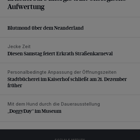
Aufwertung
Blutmond über dem Neanderland
Blutmond über dem Neanderland
Jecke Zeit
Diesen Samstag feiert Erkrath Straßenkarneval
Diesen Samstag feiert Erkrath Straßenkarneval
Personalbedingte Anpassung der Öffnungszeiten
Stadtbücherei im Kaiserhof schließt am 21. Dezember früh
Stadtbücherei im Kaiserhof schließt am 21. Dezember
früher
Mit dem Hund durch die Dauerausstellung
„DoggyDay“ im Museum
„DoggyDay“ im Museum