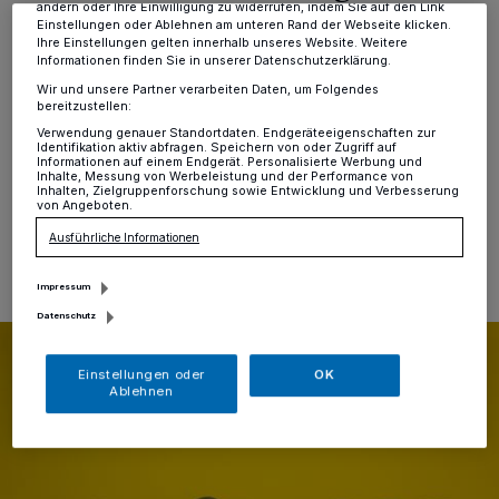
ändern oder Ihre Einwilligung zu widerrufen, indem Sie auf den Link
Einstellungen oder Ablehnen am unteren Rand der Webseite klicken.
Hochdahl
·
Die Veranstaltungsreihe „Vorlesen
Ihre Einstellungen gelten innerhalb unseres Website. Weitere
international“ in der Stadtbücherei geht nach der
Informationen finden Sie in unserer Datenschutzerklärung.
pandemiebedingten Pause weiter: Den Auftakt macht
Wir und unsere Partner verarbeiten Daten, um Folgendes
ein Bilderbuch von Paul Maar, das auf Arabisch und
bereitzustellen:
Deutsch vorgetragen wird.
Verwendung genauer Standortdaten. Endgeräteeigenschaften zur
Identifikation aktiv abfragen. Speichern von oder Zugriff auf
Informationen auf einem Endgerät. Personalisierte Werbung und
Inhalte, Messung von Werbeleistung und der Performance von
Inhalten, Zielgruppenforschung sowie Entwicklung und Verbesserung
von Angeboten.
09.11.2021 , 10:55 Uhr
Eine Minute Lesezeit
Ausführliche Informationen
Impressum
Datenschutz
Einstellungen oder
OK
Ablehnen