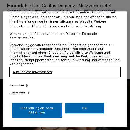
Anzeigen möglicherweise nicht mehr so relevant für Sie. Sie können
Hochdahl
·
Das Caritas Demenz-Netzwerk bietet
dieses Menü jederzeit wieder aufrufen, um Ihre Einstellungen zu
Freitag, 22. Oktober, 14 bis 18.30 Uhr und Samstag,
ändern oder Ihre Einwilligung zu widerrufen, indem Sie auf den Link
23. Oktober, von 9 bis 13.30 Uhr eine
Einstellungen oder Ablehnen am unteren Rand der Webseite klicken.
Ihre Einstellungen gelten innerhalb unseres Website. Weitere
Angehörigenschulung im AWO Treff im Bürgerhaus,
Informationen finden Sie in unserer Datenschutzerklärung.
Sedentaler Straße 105 in Hochdahl an.
Wir und unsere Partner verarbeiten Daten, um Folgendes
bereitzustellen:
Verwendung genauer Standortdaten. Endgeräteeigenschaften zur
Identifikation aktiv abfragen. Speichern von oder Zugriff auf
13.10.2021 , 15:01 Uhr
Eine Minute Lesezeit
Informationen auf einem Endgerät. Personalisierte Werbung und
Inhalte, Messung von Werbeleistung und der Performance von
Inhalten, Zielgruppenforschung sowie Entwicklung und Verbesserung
von Angeboten.
Ausführliche Informationen
Impressum
Datenschutz
Einstellungen oder
OK
Ablehnen