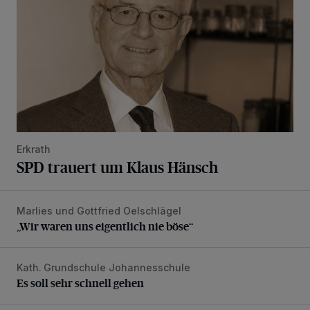
Erkrath
SPD trauert um Klaus Hänsch
Marlies und Gottfried Oelschlägel
„Wir waren uns eigentlich nie böse“
„Wir waren uns eigentlich nie böse“
Kath. Grundschule Johannesschule
Es soll sehr schnell gehen
Es soll sehr schnell gehen