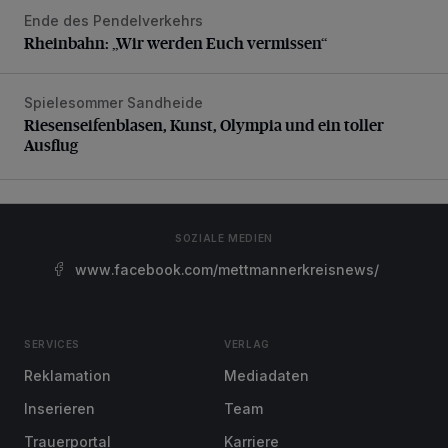
Ende des Pendelverkehrs
Rheinbahn: „Wir werden Euch vermissen“
Rheinbahn: „Wir werden Euch vermissen“
Spielesommer Sandheide
Riesenseifenblasen, Kunst, Olympia und ein toller Ausflug
Riesenseifenblasen, Kunst, Olympia und ein toller
Ausflug
SOZIALE MEDIEN
www.facebook.com/mettmannerkreisnews/
SERVICES
VERLAG
Reklamation
Mediadaten
Inserieren
Team
Trauerportal
Karriere