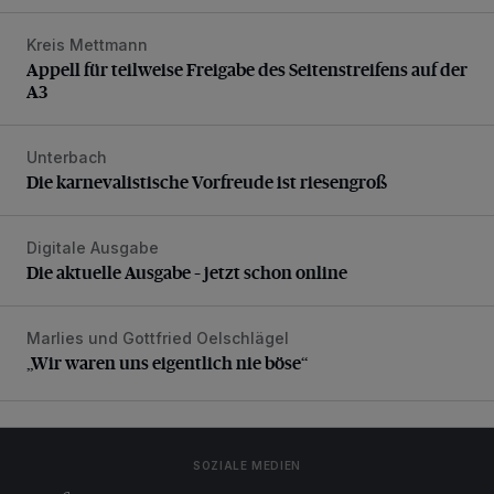
Kreis Mettmann
Appell für teilweise Freigabe des Seitenstreifens auf der A
Appell für teilweise Freigabe des Seitenstreifens auf der
A3
Unterbach
Die karnevalistische Vorfreude ist riesengroß
Die karnevalistische Vorfreude ist riesengroß
Digitale Ausgabe
Die aktuelle Ausgabe – jetzt schon online
Die aktuelle Ausgabe – jetzt schon online
Marlies und Gottfried Oelschlägel
„Wir waren uns eigentlich nie böse“
„Wir waren uns eigentlich nie böse“
SOZIALE MEDIEN