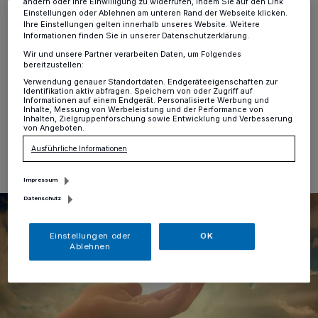
ändern oder Ihre Einwilligung zu widerrufen, indem Sie auf den Link
Erkrath
·
In philosophischen und theologischen
Einstellungen oder Ablehnen am unteren Rand der Webseite klicken.
Ihre Einstellungen gelten innerhalb unseres Website. Weitere
Abhandlungen spielt die menschliche Seele traditionell
Informationen finden Sie in unserer Datenschutzerklärung.
eine zentrale Rolle. Von den Geisteswissenschaften
wird das neuerdings kritisch hinterfragt. Was sind die
Wir und unsere Partner verarbeiten Daten, um Folgendes
bereitzustellen:
Gründe dafür?
Verwendung genauer Standortdaten. Endgeräteeigenschaften zur
Identifikation aktiv abfragen. Speichern von oder Zugriff auf
Informationen auf einem Endgerät. Personalisierte Werbung und
Inhalte, Messung von Werbeleistung und der Performance von
Inhalten, Zielgruppenforschung sowie Entwicklung und Verbesserung
05.01.2022 , 12:13 Uhr
Eine Minute Lesezeit
von Angeboten.
Ausführliche Informationen
Impressum
Datenschutz
Einstellungen oder
OK
Ablehnen