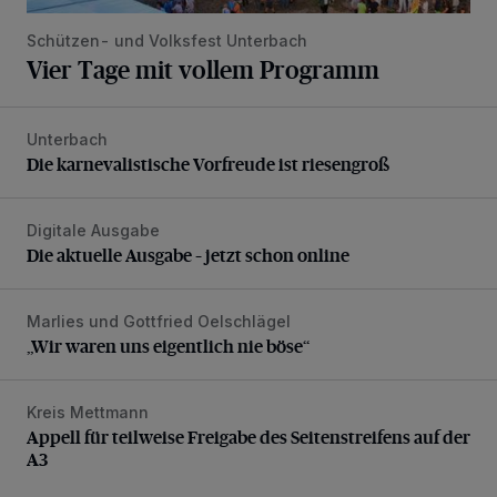
Schützen- und Volksfest Unterbach
Vier Tage mit vollem Programm
Unterbach
Die karnevalistische Vorfreude ist riesengroß
Die karnevalistische Vorfreude ist riesengroß
Digitale Ausgabe
Die aktuelle Ausgabe – jetzt schon online
Die aktuelle Ausgabe – jetzt schon online
Marlies und Gottfried Oelschlägel
„Wir waren uns eigentlich nie böse“
„Wir waren uns eigentlich nie böse“
Kreis Mettmann
Appell für teilweise Freigabe des Seitenstreifens auf der A
Appell für teilweise Freigabe des Seitenstreifens auf der
A3