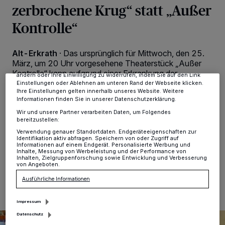
zerbrochene Krug“ statt „Außer
Wir und unsere
-Partner speichern und greifen auf
218
personenbezogene Daten wie Browserdaten oder eindeutige
Kontrolle“
Kennungen auf Ihrem Gerät zu. Durch Auswahl von OK aktivieren Sie
Tracking-Technologien für die unter „Wir und unsere Partner
verarbeiten Daten, um Ihnen Dienste bereitzustellen“ aufgeführten
Zwecke. Wenn Tracker deaktiviert sind, sind manche Inhalte und
Alt-Erkrath
·
Das ursprünglich für Mittwoch, den 25.
Anzeigen möglicherweise nicht mehr so relevant für Sie. Sie können
März, um 20 Uhr vorgesehene Theaterstück „Außer
dieses Menü jederzeit wieder aufrufen, um Ihre Einstellungen zu
Kontrolle“ kann aufgrund einer Erkrankung der
ändern oder Ihre Einwilligung zu widerrufen, indem Sie auf den Link
Hauptdarstellerin nicht wie geplant aufgeführt werden
Einstellungen oder Ablehnen am unteren Rand der Webseite klicken.
Ihre Einstellungen gelten innerhalb unseres Website. Weitere
und wird kurzfristig ersetzt. Als Ersatztheater findet
Informationen finden Sie in unserer Datenschutzerklärung.
alternativ der „Der zerbrochene Krug“ in der Erkrather
Stadthalle statt. Ort und Datum bleiben unverändert.
Wir und unsere Partner verarbeiten Daten, um Folgendes
bereitzustellen:
Bereits erworbene Tickets behalten ihre Gültigkeit.
Verwendung genauer Standortdaten. Endgeräteeigenschaften zur
Identifikation aktiv abfragen. Speichern von oder Zugriff auf
Informationen auf einem Endgerät. Personalisierte Werbung und
Inhalte, Messung von Werbeleistung und der Performance von
Inhalten, Zielgruppenforschung sowie Entwicklung und Verbesserung
23.03.2026 , 16:12 Uhr
2 Minuten Lesezeit
von Angeboten.
Ausführliche Informationen
Impressum
Datenschutz