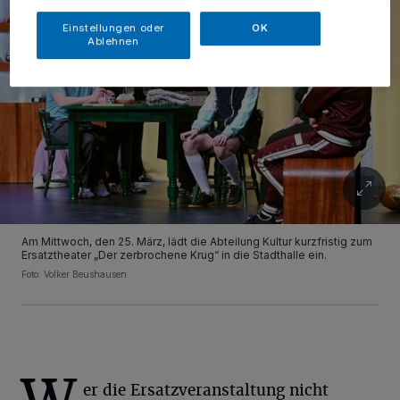
Einstellungen oder
OK
Ablehnen
Am Mittwoch, den 25. März, lädt die Abteilung Kultur kurzfristig zum
Ersatztheater „Der zerbrochene Krug“ in die Stadthalle ein.
Foto: Volker Beushausen
er die Ersatzveranstaltung nicht