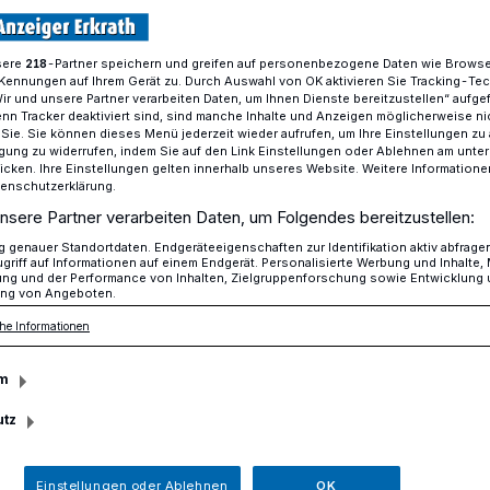
sere
-Partner speichern und greifen auf personenbezogene Daten wie Brows
218
Kennungen auf Ihrem Gerät zu. Durch Auswahl von OK aktivieren Sie Tracking-Te
Endlich wird wieder Kunst gezeigt
Wir und unsere Partner verarbeiten Daten, um Ihnen Dienste bereitzustellen“ aufge
n Tracker deaktiviert sind, sind manche Inhalte und Anzeigen möglicherweise ni
r Sie. Sie können dieses Menü jederzeit wieder aufrufen, um Ihre Einstellungen zu
ligung zu widerrufen, indem Sie auf den Link Einstellungen oder Ablehnen am unte
umsausstellung der Stadt Erkrath stellt aus
icken. Ihre Einstellungen gelten innerhalb unseres Website. Weitere Informationen
tenschutzerklärung.
 wieder Kunst
nsere Partner verarbeiten Daten, um Folgendes bereitzustellen:
genauer Standortdaten. Endgeräteeigenschaften zur Identifikation aktiv abfrage
griff auf Informationen auf einem Endgerät. Personalisierte Werbung und Inhalte
ung und der Performance von Inhalten, Zielgruppenforschung sowie Entwicklung
ng von Angeboten.
he Informationen
bei“ lautet der Titel der aktuellen
m
keiten der Kreissparkasse Düsseldorf an
rden Werke von Ulrike Korsten -
utz
äumsausstellung 2019 der Stadt Erkrath.
Einstellungen oder Ablehnen
OK