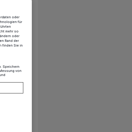
erdaten oder
chnologien für
führten
cht mehr so
 ändern oder
ren Rand der
 finden Sie in
n. Speichern
, Messung von
 und