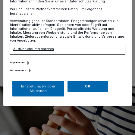
musizieren
Informationen finden Sie in unserer Datenschutzerklärung.
Wir und unsere Partner verarbeiten Daten, um Folgendes
bereitzustellen:
Alt-Erkrath
·
Die Katholische Kirchengemeinde St.
Verwendung genauer Standortdaten. Endgeräteeigenschaften zur
Johannes der Täufer und Mariä Himmelfahrt bietet
Identifikation aktiv abfragen. Speichern von oder Zugriff auf
jeden zweiten Dienstag im Monat ein gemeinsames
Informationen auf einem Endgerät. Personalisierte Werbung und
Inhalte, Messung von Werbeleistung und der Performance von
Musizieren auf der der Flöte an.
Inhalten, Zielgruppenforschung sowie Entwicklung und Verbesserung
von Angeboten.
Ausführliche Informationen
06.03.2023 , 10:02 Uhr
Eine Minute Lesezeit
Impressum
Datenschutz
Einstellungen oder
OK
Ablehnen