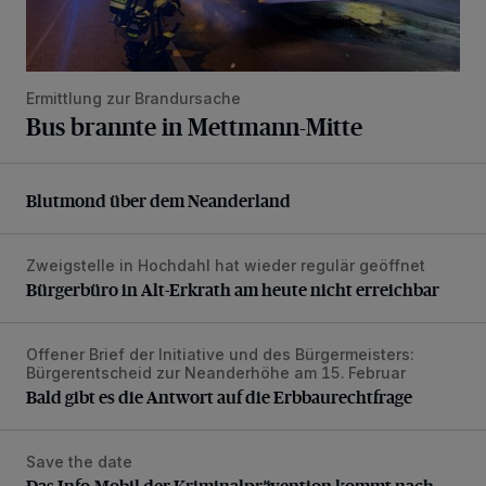
Ermittlung zur Brandursache
Bus brannte in Mettmann-Mitte
Blutmond über dem Neanderland
Blutmond über dem Neanderland
Zweigstelle in Hochdahl hat wieder regulär geöffnet
Bürgerbüro in Alt-Erkrath am heute nicht erreichbar
Bürgerbüro in Alt-Erkrath am heute nicht erreichbar
Offener Brief der Initiative und des Bürgermeisters:
Bald gibt es die Antwort auf die Erbbaurechtfrage
Bürgerentscheid zur Neanderhöhe am 15. Februar
Bald gibt es die Antwort auf die Erbbaurechtfrage
Save the date
Das Info-Mobil der Kriminalprävention kommt nach Wülfrat
Das Info-Mobil der Kriminalprävention kommt nach