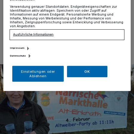
Alt-Erkrath
·
Wir machen schon mal Appetit: Wolfgang
Cüppers lädt per Videobotschaft zur "Närrischen
Verwendung genauer Standortdaten. Endgeräteeigenschaften zur
Identifikation aktiv abfragen. Speichern von oder Zugriff auf
Markthalle" ein.
Informationen auf einem Endgerät. Personalisierte Werbung und
Inhalte, Messung von Werbeleistung und der Performance von
Inhalten, Zielgruppenforschung sowie Entwicklung und Verbesserung
von Angeboten.
Ausführliche Informationen
11.01.2016 , 20:30 Uhr
Eine Minute Lesezeit
Impressum
Datenschutz
Einstellungen oder
OK
Ablehnen