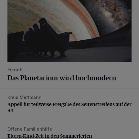
Erkrath
Das Planetarium wird hochmodern
Kreis Mettmann
Appell für teilweise Freigabe des Seitenstreifens auf der A
Appell für teilweise Freigabe des Seitenstreifens auf der
A3
Offene Familienhilfe
Eltern-Kind-Zeit in den Sommerferien
Eltern-Kind-Zeit in den Sommerferien