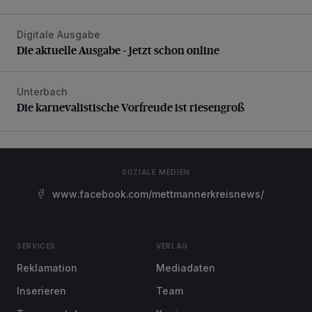
Digitale Ausgabe
Die aktuelle Ausgabe – jetzt schon online
Die aktuelle Ausgabe – jetzt schon online
Unterbach
Die karnevalistische Vorfreude ist riesengroß
Die karnevalistische Vorfreude ist riesengroß
SOZIALE MEDIEN
www.facebook.com/mettmannerkreisnews/
SERVICES
VERLAG
Reklamation
Mediadaten
Inserieren
Team