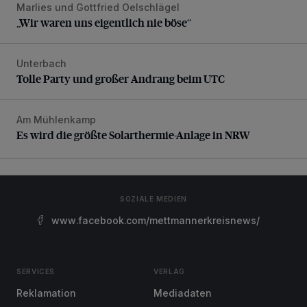
Marlies und Gottfried Oelschlägel
„Wir waren uns eigentlich nie böse“
„Wir waren uns eigentlich nie böse“
Unterbach
Tolle Party und großer Andrang beim UTC
Tolle Party und großer Andrang beim UTC
Am Mühlenkamp
Es wird die größte Solarthermie-Anlage in NRW
Es wird die größte Solarthermie-Anlage in NRW
SOZIALE MEDIEN
www.facebook.com/mettmannerkreisnews/
SERVICES
VERLAG
Reklamation
Mediadaten