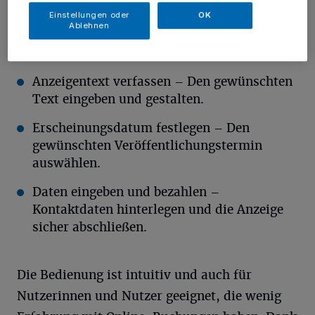
anzeigenblatt.de/
im Browser öffnen.
Einstellungen oder
OK
Ablehnen
Anzeigenart wählen – Die passende
Kategorie aus dem Angebot auswählen.
Anzeigentext verfassen – Den gewünschten
Text eingeben und gestalten.
Erscheinungsdatum festlegen – Den
gewünschten Veröffentlichungstermin
auswählen.
Daten eingeben und bezahlen –
Kontaktdaten hinterlegen und die Anzeige
sicher abschließen.
Die Bedienung ist intuitiv und auch für
Nutzerinnen und Nutzer geeignet, die wenig