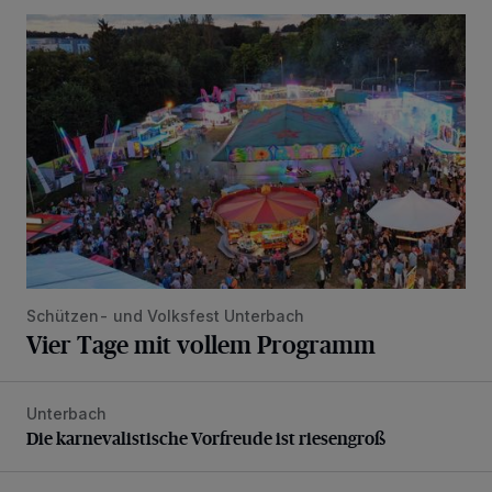
Vier Tage mit vollem Programm
Schützen- und Volksfest Unterbach
Vier Tage mit vollem Programm
Unterbach
Die karnevalistische Vorfreude ist riesengroß
Die karnevalistische Vorfreude ist riesengroß