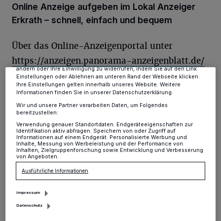
Online Anzeige aufgeben im Lokal Anzeiger
Wir und unsere
-Partner speichern und greifen auf
218
personenbezogene Daten wie Browserdaten oder eindeutige
Erkrath – schnell, einfach und bequem
Kennungen auf Ihrem Gerät zu. Durch Auswahl von OK aktivieren Sie
Tracking-Technologien für die unter „Wir und unsere Partner
verarbeiten Daten, um Ihnen Dienste bereitzustellen“ aufgeführten
Über das Online-Anzeigenportal unter
Zwecke. Wenn Tracker deaktiviert sind, sind manche Inhalte und
Anzeigen möglicherweise nicht mehr so relevant für Sie. Sie können
https://anzeigen.panorama-anzeigenblatt.de/
dieses Menü jederzeit wieder aufrufen, um Ihre Einstellungen zu
ändern oder Ihre Einwilligung zu widerrufen, indem Sie auf den Link
lassen sich Anzeigen für den Lokal Anzeiger
Einstellungen oder Ablehnen am unteren Rand der Webseite klicken.
Ihre Einstellungen gelten innerhalb unseres Website. Weitere
Erkrath bequem im Internet aufgeben. Der
Informationen finden Sie in unserer Datenschutzerklärung.
gesamte Prozess ist benutzerfreundlich
Wir und unsere Partner verarbeiten Daten, um Folgendes
bereitzustellen:
gestaltet und erfordert keinerlei technische
Verwendung genauer Standortdaten. Endgeräteeigenschaften zur
Identifikation aktiv abfragen. Speichern von oder Zugriff auf
Vorkenntnisse.
Informationen auf einem Endgerät. Personalisierte Werbung und
Inhalte, Messung von Werbeleistung und der Performance von
Inhalten, Zielgruppenforschung sowie Entwicklung und Verbesserung
von Angeboten.
Ausführliche Informationen
In wenigen Schritten zur fertigen Anzeige:
Impressum
Portal aufrufen – Die Website
Datenschutz
https://anzeigen.panorama-