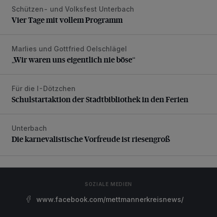
Schützen- und Volksfest Unterbach
Vier Tage mit vollem Programm
Vier Tage mit vollem Programm
Marlies und Gottfried Oelschlägel
„Wir waren uns eigentlich nie böse“
„Wir waren uns eigentlich nie böse“
Für die I-Dötzchen
Schulstartaktion der Stadtbibliothek in den Ferien
Schulstartaktion der Stadtbibliothek in den Ferien
Unterbach
Die karnevalistische Vorfreude ist riesengroß
Die karnevalistische Vorfreude ist riesengroß
SOZIALE MEDIEN
www.facebook.com/mettmannerkreisnews/