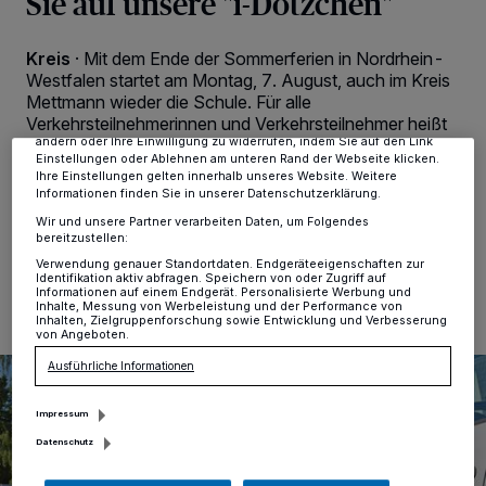
Sie auf unsere "i-Dötzchen"
Wir und unsere
-Partner speichern und greifen auf
218
personenbezogene Daten wie Browserdaten oder eindeutige
Kennungen auf Ihrem Gerät zu. Durch Auswahl von OK aktivieren Sie
Kreis
·
Mit dem Ende der Sommerferien in Nordrhein-
Tracking-Technologien für die unter „Wir und unsere Partner
verarbeiten Daten, um Ihnen Dienste bereitzustellen“ aufgeführten
Westfalen startet am Montag, 7. August, auch im Kreis
Zwecke. Wenn Tracker deaktiviert sind, sind manche Inhalte und
Mettmann wieder die Schule. Für alle
Anzeigen möglicherweise nicht mehr so relevant für Sie. Sie können
Verkehrsteilnehmerinnen und Verkehrsteilnehmer heißt
dieses Menü jederzeit wieder aufrufen, um Ihre Einstellungen zu
es somit in den kommenden Tagen: „Brems Dich!
ändern oder Ihre Einwilligung zu widerrufen, indem Sie auf den Link
Einstellungen oder Ablehnen am unteren Rand der Webseite klicken.
Schule hat begonnen!“.
Ihre Einstellungen gelten innerhalb unseres Website. Weitere
Informationen finden Sie in unserer Datenschutzerklärung.
Wir und unsere Partner verarbeiten Daten, um Folgendes
bereitzustellen:
01.08.2023 , 12:31 Uhr
Eine Minute Lesezeit
Verwendung genauer Standortdaten. Endgeräteeigenschaften zur
Identifikation aktiv abfragen. Speichern von oder Zugriff auf
Informationen auf einem Endgerät. Personalisierte Werbung und
Inhalte, Messung von Werbeleistung und der Performance von
Inhalten, Zielgruppenforschung sowie Entwicklung und Verbesserung
von Angeboten.
Ausführliche Informationen
Impressum
Datenschutz