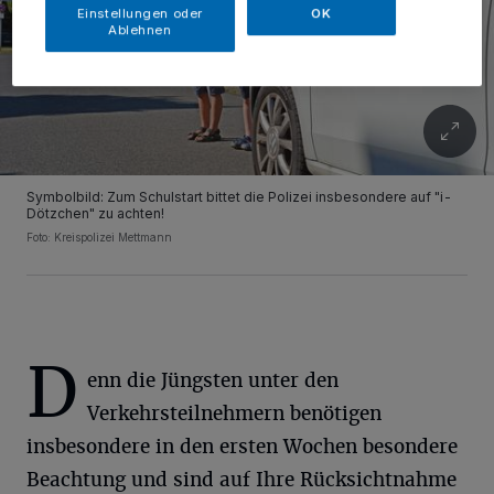
Einstellungen oder
OK
Ablehnen
Symbolbild: Zum Schulstart bittet die Polizei insbesondere auf "i-
Dötzchen" zu achten!
Foto: Kreispolizei Mettmann
D
enn die Jüngsten unter den
Verkehrsteilnehmern benötigen
insbesondere in den ersten Wochen besondere
Beachtung und sind auf Ihre Rücksichtnahme