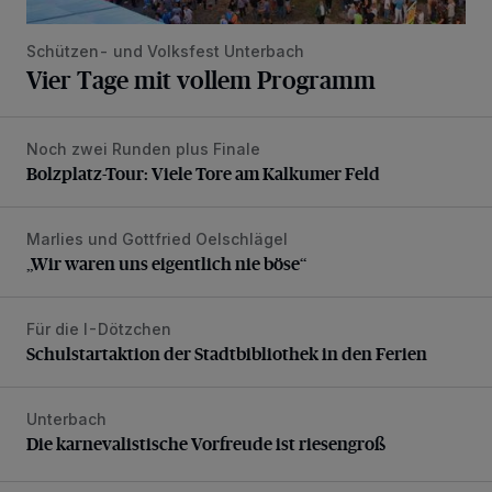
Schützen- und Volksfest Unterbach
Vier Tage mit vollem Programm
Noch zwei Runden plus Finale
Bolzplatz-Tour: Viele Tore am Kalkumer Feld
Bolzplatz-Tour: Viele Tore am Kalkumer Feld
Marlies und Gottfried Oelschlägel
„Wir waren uns eigentlich nie böse“
„Wir waren uns eigentlich nie böse“
Für die I-Dötzchen
Schulstartaktion der Stadtbibliothek in den Ferien
Schulstartaktion der Stadtbibliothek in den Ferien
Unterbach
Die karnevalistische Vorfreude ist riesengroß
Die karnevalistische Vorfreude ist riesengroß