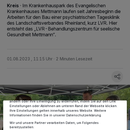
Kreis
·
Im Krankenhauspark des Evangelischen
Krankenhauses Mettmann laufen seit Jahresbeginn die
Arbeiten für den Bau einer psychiatrischen Tagesklinik
des Landschaftsverbandes Rheinland, kurz LVR. Hier
entsteht das „LVR-Behandlungszentrum für seelische
Gesundheit Mettmann“.
01.08.2023 , 11:15 Uhr
2 Minuten Lesezeit
Wir und unsere
-Partner speichern und greifen auf
218
personenbezogene Daten wie Browserdaten oder eindeutige
Kennungen auf Ihrem Gerät zu. Durch Auswahl von OK aktivieren Sie
Tracking-Technologien für die unter „Wir und unsere Partner
verarbeiten Daten, um Ihnen Dienste bereitzustellen“ aufgeführten
Zwecke. Wenn Tracker deaktiviert sind, sind manche Inhalte und
Anzeigen möglicherweise nicht mehr so relevant für Sie. Sie können
dieses Menü jederzeit wieder aufrufen, um Ihre Einstellungen zu
ändern oder Ihre Einwilligung zu widerrufen, indem Sie auf den Link
Einstellungen oder Ablehnen am unteren Rand der Webseite klicken.
Ihre Einstellungen gelten innerhalb unseres Website. Weitere
Informationen finden Sie in unserer Datenschutzerklärung.
Wir und unsere Partner verarbeiten Daten, um Folgendes
bereitzustellen: