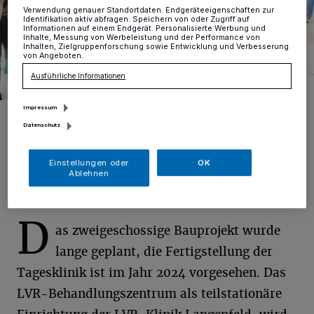
Verwendung genauer Standortdaten. Endgeräteeigenschaften zur
Identifikation aktiv abfragen. Speichern von oder Zugriff auf
Informationen auf einem Endgerät. Personalisierte Werbung und
Inhalte, Messung von Werbeleistung und der Performance von
Inhalten, Zielgruppenforschung sowie Entwicklung und Verbesserung
von Angeboten.
Ausführliche Informationen
Impressum
Jessica Llerandi Pulido, Geschäftsführerin des EVK (links), befüllt
die Zeitkapsel für den Grundstein.
Datenschutz
Foto: D. Herrmann
Einstellungen oder
OK
Ablehnen
D
as zweigeschossige Bauprojekt wurde
lange geplant, die Fertigstellung der
Tagesklinik ist im Jahr 2024 vorgesehen. Das
LVR-Behandlungszentrum als teilstationäre