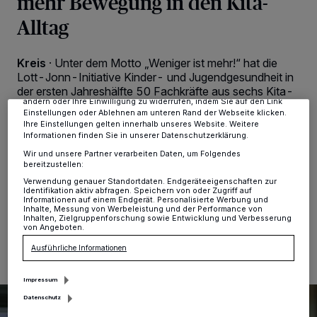
mehr Bewegung in den Kita-
Wir und unsere
-Partner speichern und greifen auf
218
Alltag
personenbezogene Daten wie Browserdaten oder eindeutige
Kennungen auf Ihrem Gerät zu. Durch Auswahl von OK aktivieren Sie
Tracking-Technologien für die unter „Wir und unsere Partner
verarbeiten Daten, um Ihnen Dienste bereitzustellen“ aufgeführten
Kreis
·
Unter dem Motto „Weniger ist mehr!“ hat die
Zwecke. Wenn Tracker deaktiviert sind, sind manche Inhalte und
Lott-Jonn-Initiative Kinder- und Jugendgesundheit in
Anzeigen möglicherweise nicht mehr so relevant für Sie. Sie können
der ersten Jahreshälfte 50 Fachkräfte aus sechs Kita-
dieses Menü jederzeit wieder aufrufen, um Ihre Einstellungen zu
ändern oder Ihre Einwilligung zu widerrufen, indem Sie auf den Link
Teams in einer Fortbildung für leicht umzusetzende
Einstellungen oder Ablehnen am unteren Rand der Webseite klicken.
Bewegungsideen in der Kita sensibilisiert. Den Kitas
Ihre Einstellungen gelten innerhalb unseres Website. Weitere
wurde ein Jahreszeitenspielesack mit Alltagsmaterialien,
Informationen finden Sie in unserer Datenschutzerklärung.
beispielsweise Korken und Zeitungen überreicht, damit
Wir und unsere Partner verarbeiten Daten, um Folgendes
alle sofort loslegen können.
bereitzustellen:
Verwendung genauer Standortdaten. Endgeräteeigenschaften zur
Identifikation aktiv abfragen. Speichern von oder Zugriff auf
Informationen auf einem Endgerät. Personalisierte Werbung und
Inhalte, Messung von Werbeleistung und der Performance von
Inhalten, Zielgruppenforschung sowie Entwicklung und Verbesserung
11.07.2023 , 11:24 Uhr
Eine Minute Lesezeit
von Angeboten.
Ausführliche Informationen
Impressum
Datenschutz