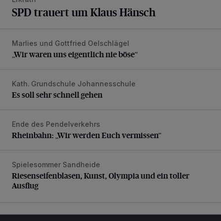
SPD trauert um Klaus Hänsch
Marlies und Gottfried Oelschlägel
„Wir waren uns eigentlich nie böse“
„Wir waren uns eigentlich nie böse“
Kath. Grundschule Johannesschule
Es soll sehr schnell gehen
Es soll sehr schnell gehen
Ende des Pendelverkehrs
Rheinbahn: „Wir werden Euch vermissen“
Rheinbahn: „Wir werden Euch vermissen“
Spielesommer Sandheide
Riesenseifenblasen, Kunst, Olympia und ein toller Ausflug
Riesenseifenblasen, Kunst, Olympia und ein toller
Ausflug