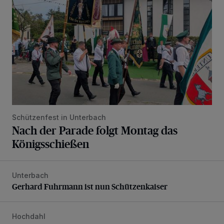
Schützenfest in Unterbach
Nach der Parade folgt Montag das
Königsschießen
Unterbach
Gerhard Fuhrmann ist nun Schützenkaiser
Gerhard Fuhrmann ist nun Schützenkaiser
Hochdahl
Mehr Ordnung und Sicherheit in der Kattendahler Straße