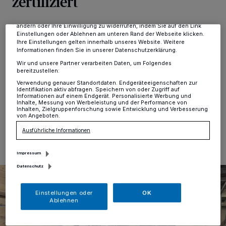
zertifiziert
Zwecke. Wenn Tracker deaktiviert sind, sind manche Inhalte und
Anzeigen möglicherweise nicht mehr so relevant für Sie. Sie können
dieses Menü jederzeit wieder aufrufen, um Ihre Einstellungen zu
Kreis
·
Das Wildgehege im Neandertal darf sich jetzt
ändern oder Ihre Einwilligung zu widerrufen, indem Sie auf den Link
Einstellungen oder Ablehnen am unteren Rand der Webseite klicken.
offiziell als bio-zertifizierter Betrieb bezeichnen. 2018
Ihre Einstellungen gelten innerhalb unseres Website. Weitere
haben die Mitarbeiter des Wildgeheges damit
Informationen finden Sie in unserer Datenschutzerklärung.
begonnen, umzustellen. Im Vergleich zu anderen
Wir und unsere Partner verarbeiten Daten, um Folgendes
Betrieben mussten die Hegemeister nicht so viel
bereitzustellen:
ändern.
Verwendung genauer Standortdaten. Endgeräteeigenschaften zur
Identifikation aktiv abfragen. Speichern von oder Zugriff auf
Informationen auf einem Endgerät. Personalisierte Werbung und
Inhalte, Messung von Werbeleistung und der Performance von
Inhalten, Zielgruppenforschung sowie Entwicklung und Verbesserung
von Angeboten.
01.02.2021 , 12:06 Uhr
Eine Minute Lesezeit
Ausführliche Informationen
Impressum
Datenschutz
Einstellungen oder
OK
Ablehnen