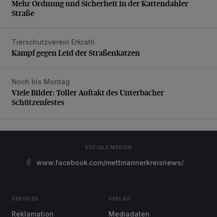
Mehr Ordnung und Sicherheit in der Kattendahler
Straße
Tierschutzverein Erkrath
Kampf gegen Leid der Straßenkatzen
Kampf gegen Leid der Straßenkatzen
Noch bis Montag
Viele Bilder: Toller Auftakt des Unterbacher Schützenfeste
Viele Bilder: Toller Auftakt des Unterbacher
Schützenfestes
SOZIALE MEDIEN
www.facebook.com/mettmannerkreisnews/
SERVICES
VERLAG
Reklamation
Mediadaten