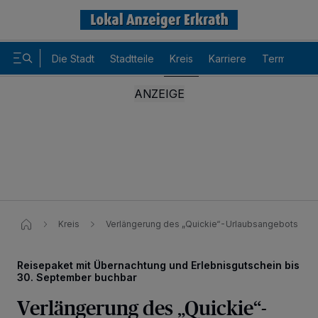
Die Stadt
Stadtteile
Kreis
Karriere
Termine
Kreis
Verlängerung des „Quickie“-Urlaubsangebots
Reisepaket mit Übernachtung und Erlebnisgutschein bis
30. September buchbar
Wir und unsere
-Partner speichern und greifen auf
218
Verlängerung des „Quickie“-
personenbezogene Daten wie Browserdaten oder eindeutige
Kennungen auf Ihrem Gerät zu. Durch Auswahl von OK aktivieren Sie