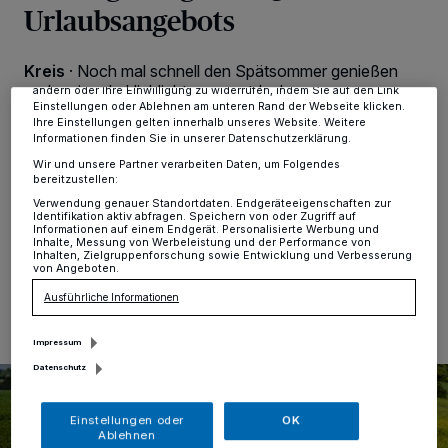
Urlaubsangebots
Tracking-Technologien für die unter „Wir und unsere Partner
verarbeiten Daten, um Ihnen Dienste bereitzustellen“ aufgeführten
Zwecke. Wenn Tracker deaktiviert sind, sind manche Inhalte und
Anzeigen möglicherweise nicht mehr so relevant für Sie. Sie können
Kreis
·
Noch mal schnell den Spätsommer genießen
dieses Menü jederzeit wieder aufrufen, um Ihre Einstellungen zu
und regionale Highlights neu entdecken – weg von zu
ändern oder Ihre Einwilligung zu widerrufen, indem Sie auf den Link
Einstellungen oder Ablehnen am unteren Rand der Webseite klicken.
Hause, aber nicht zu weit: Das Urlaubsangebot
Ihre Einstellungen gelten innerhalb unseres Website. Weitere
„neanderland Quickies“ geht in eine kleine Verlängerung
Informationen finden Sie in unserer Datenschutzerklärung.
für alle, die spontan für eine Nacht dem Alltag untreu
Wir und unsere Partner verarbeiten Daten, um Folgendes
werden möchten und den Herbst im neanderland mit
bereitzustellen:
Wald, Wein und Wohlgefühl genießen möchten.
Verwendung genauer Standortdaten. Endgeräteeigenschaften zur
Identifikation aktiv abfragen. Speichern von oder Zugriff auf
Informationen auf einem Endgerät. Personalisierte Werbung und
Inhalte, Messung von Werbeleistung und der Performance von
Inhalten, Zielgruppenforschung sowie Entwicklung und Verbesserung
von Angeboten.
14.09.2021 , 12:42 Uhr
Eine Minute Lesezeit
Ausführliche Informationen
Impressum
Datenschutz
Einstellungen oder
OK
Ablehnen