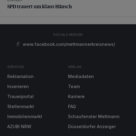
SPD trauert um Klaus Hänsch
SPD trauert um Klaus Hänsch
SOZIALE MEDIEN
www.facebook.com/mettmannerkreisnews/
SERVICES
VERLAG
Reklamation
Mediadaten
Inserieren
Team
Trauerportal
Karriere
Stellenmarkt
FAQ
Immobilienmarkt
Schaufenster Mettmann
AZUBI NRW
Düsseldorfer Anzeiger