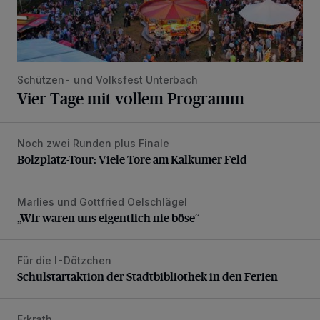
Schützen- und Volksfest Unterbach
Vier Tage mit vollem Programm
Noch zwei Runden plus Finale
Bolzplatz-Tour: Viele Tore am Kalkumer Feld
Bolzplatz-Tour: Viele Tore am Kalkumer Feld
Marlies und Gottfried Oelschlägel
„Wir waren uns eigentlich nie böse“
„Wir waren uns eigentlich nie böse“
Für die I-Dötzchen
Schulstartaktion der Stadtbibliothek in den Ferien
Schulstartaktion der Stadtbibliothek in den Ferien
Erkrath