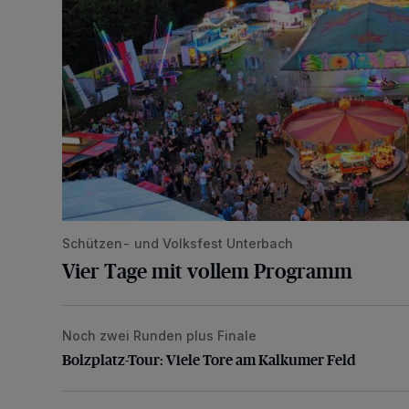
Schützen- und Volksfest Unterbach
Vier Tage mit vollem Programm
Noch zwei Runden plus Finale
Bolzplatz-Tour: Viele Tore am Kalkumer Feld
Bolzplatz-Tour: Viele Tore am Kalkumer Feld