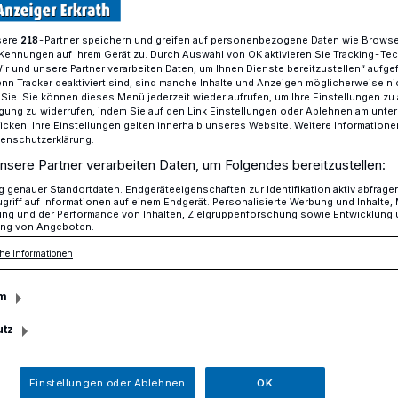
sere
-Partner speichern und greifen auf personenbezogene Daten wie Brows
218
Kennungen auf Ihrem Gerät zu. Durch Auswahl von OK aktivieren Sie Tracking-Te
Wir und unsere Partner verarbeiten Daten, um Ihnen Dienste bereitzustellen“ aufge
n mit!
n Tracker deaktiviert sind, sind manche Inhalte und Anzeigen möglicherweise ni
r Sie. Sie können dieses Menü jederzeit wieder aufrufen, um Ihre Einstellungen zu
ligung zu widerrufen, indem Sie auf den Link Einstellungen oder Ablehnen am unte
icken. Ihre Einstellungen gelten innerhalb unseres Website. Weitere Informationen
 der Mettmanner Stadtbibliothek
tenschutzerklärung.
nsere Partner verarbeiten Daten, um Folgendes bereitzustellen:
 machen mit!
genauer Standortdaten. Endgeräteeigenschaften zur Identifikation aktiv abfrage
griff auf Informationen auf einem Endgerät. Personalisierte Werbung und Inhalte
ung und der Performance von Inhalten, Zielgruppenforschung sowie Entwicklung
ng von Angeboten.
re eines Kindes sind faszinierend:
he Informationen
u laufen, spricht erste Wörter und Sätze.
sphase lernen Kinder später kaum mehr.
m
utz
Einstellungen oder Ablehnen
OK
Lesezeit