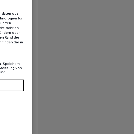
erdaten oder
chnologien für
führten
cht mehr so
 ändern oder
ren Rand der
 finden Sie in
n. Speichern
, Messung von
 und