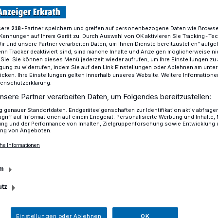
sere
-Partner speichern und greifen auf personenbezogene Daten wie Brows
218
Kennungen auf Ihrem Gerät zu. Durch Auswahl von OK aktivieren Sie Tracking-Te
nt Turm Höhlenblick
Wir und unsere Partner verarbeiten Daten, um Ihnen Dienste bereitzustellen“ aufge
n Tracker deaktiviert sind, sind manche Inhalte und Anzeigen möglicherweise ni
r Sie. Sie können dieses Menü jederzeit wieder aufrufen, um Ihre Einstellungen zu
ligung zu widerrufen, indem Sie auf den Link Einstellungen oder Ablehnen am unte
mber 2022 geplant
icken. Ihre Einstellungen gelten innerhalb unseres Website. Weitere Informationen
tenschutzerklärung.
tte krönt Turm
nsere Partner verarbeiten Daten, um Folgendes bereitzustellen:
genauer Standortdaten. Endgeräteeigenschaften zur Identifikation aktiv abfrage
griff auf Informationen auf einem Endgerät. Personalisierte Werbung und Inhalte
ung und der Performance von Inhalten, Zielgruppenforschung sowie Entwicklung
ng von Angeboten.
he Informationen
urm Höhlenblick“ im Neandertal nimmt
m
eindruckend ist nicht nur das äußere
r Woche wurde ein besonderes Highlight
utz
ätes auf das Bauwerk gesetzt. Das Dach
 gefundenen Schädelkalotte des
Einstellungen oder Ablehnen
OK