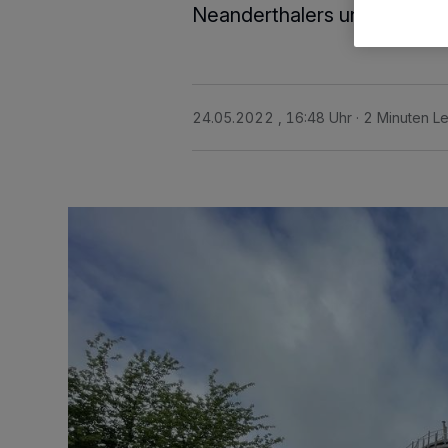
Neanderthalers und wiegt s
24.05.2022 , 16:48 Uhr
2 Minuten Le