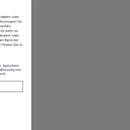
erdaten oder
chnologien für
führten
cht mehr so
 ändern oder
ren Rand der
 finden Sie in
n. Speichern
, Messung von
 und