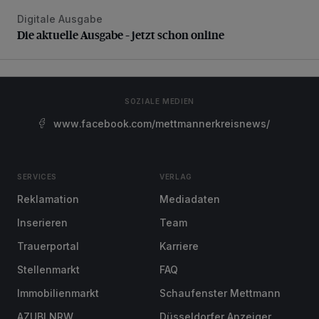
Digitale Ausgabe
Die aktuelle Ausgabe – jetzt schon online
Die aktuelle Ausgabe – jetzt schon online
SOZIALE MEDIEN
www.facebook.com/mettmannerkreisnews/
SERVICES
VERLAG
Reklamation
Mediadaten
Inserieren
Team
Trauerportal
Karriere
Stellenmarkt
FAQ
Immobilienmarkt
Schaufenster Mettmann
AZUBI NRW
Düsseldorfer Anzeiger