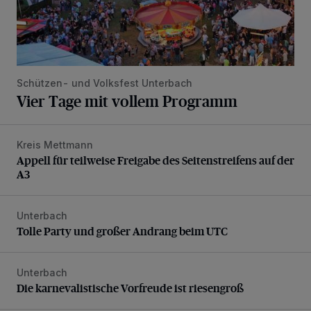
Schützen- und Volksfest Unterbach
Vier Tage mit vollem Programm
Kreis Mettmann
Appell für teilweise Freigabe des Seitenstreifens auf der A
Appell für teilweise Freigabe des Seitenstreifens auf der
A3
Unterbach
Tolle Party und großer Andrang beim UTC
Tolle Party und großer Andrang beim UTC
Unterbach
Die karnevalistische Vorfreude ist riesengroß
Die karnevalistische Vorfreude ist riesengroß