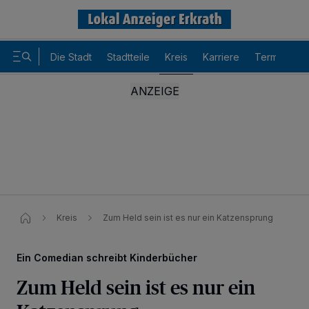
Die Stadt
Stadtteile
Kreis
Karriere
Termine
Kreis
Zum Held sein ist es nur ein Katzensprung
Ein Comedian schreibt Kinderbücher
Zum Held sein ist es nur ein
Wir und unsere
-Partner speichern und greifen auf
218
personenbezogene Daten wie Browserdaten oder eindeutige
Kennungen auf Ihrem Gerät zu. Durch Auswahl von OK aktivieren Sie