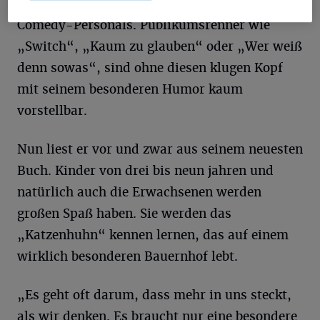
den Key-Influencer aus der Riege des
Comedy-Personals. Publikumsrenner wie
„Switch“, „Kaum zu glauben“ oder „Wer weiß
denn sowas“, sind ohne diesen klugen Kopf
mit seinem besonderen Humor kaum
vorstellbar.
Nun liest er vor und zwar aus seinem neuesten
Buch. Kinder von drei bis neun jahren und
natürlich auch die Erwachsenen werden
großen Spaß haben. Sie werden das
„Katzenhuhn“ kennen lernen, das auf einem
wirklich besonderen Bauernhof lebt.
„Es geht oft darum, dass mehr in uns steckt,
als wir denken. Es braucht nur eine besondere