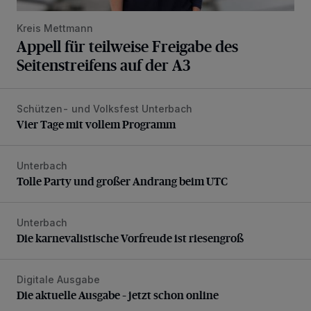
Kreis Mettmann
Appell für teilweise Freigabe des
Seitenstreifens auf der A3
Schützen- und Volksfest Unterbach
Vier Tage mit vollem Programm
Vier Tage mit vollem Programm
Unterbach
Tolle Party und großer Andrang beim UTC
Tolle Party und großer Andrang beim UTC
Unterbach
Die karnevalistische Vorfreude ist riesengroß
Die karnevalistische Vorfreude ist riesengroß
Digitale Ausgabe
Die aktuelle Ausgabe – jetzt schon online
Die aktuelle Ausgabe – jetzt schon online