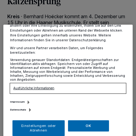
Katzensprung
Tracking-Technologien für die unter „Wir und unsere Partner
verarbeiten Daten, um Ihnen Dienste bereitzustellen“ aufgeführten
Zwecke. Wenn Tracker deaktiviert sind, sind manche Inhalte und
Kreis
·
Bernhard Hoëcker kommt am 4. Dezember um
Anzeigen möglicherweise nicht mehr so relevant für Sie. Sie können
dieses Menü jederzeit wieder aufrufen, um Ihre Einstellungen zu
15 Uhr in die Haaner Musikschule. Er stellt sein
ändern oder Ihre Einwilligung zu widerrufen, indem Sie auf den Link
neuestes Kinderbuch „Das Katzenhuhn“ vor.
Einstellungen oder Ablehnen am unteren Rand der Webseite klicken.
Ihre Einstellungen gelten innerhalb unseres Website. Weitere
Informationen finden Sie in unserer Datenschutzerklärung.
Wir und unsere Partner verarbeiten Daten, um Folgendes
bereitzustellen:
29.11.2022 , 14:28 Uhr
Eine Minute Lesezeit
Verwendung genauer Standortdaten. Endgeräteeigenschaften zur
Identifikation aktiv abfragen. Speichern von oder Zugriff auf
Informationen auf einem Endgerät. Personalisierte Werbung und
Inhalte, Messung von Werbeleistung und der Performance von
Inhalten, Zielgruppenforschung sowie Entwicklung und Verbesserung
von Angeboten.
Ausführliche Informationen
Impressum
K
aum eine Fernsehwoche vergeht ohne
Datenschutz
einen unterhaltsamen Auftritt von
Einstellungen oder
OK
Bernhard Hoëcker. Beinahe jeder kennt ihn,
Ablehnen