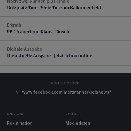
Noch zwei Runden plus Finale
Bolzplatz-Tour: Viele Tore am Kalkumer Feld
Bolzplatz-Tour: Viele Tore am Kalkumer Feld
Erkrath
SPD trauert um Klaus Hänsch
SPD trauert um Klaus Hänsch
Digitale Ausgabe
Die aktuelle Ausgabe – jetzt schon online
Die aktuelle Ausgabe – jetzt schon online
SOZIALE MEDIEN
www.facebook.com/mettmannerkreisnews/
SERVICES
VERLAG
Reklamation
Mediadaten