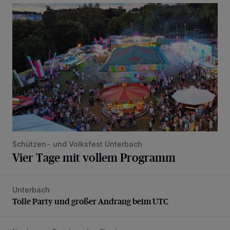
Vier Tage mit vollem Programm
Schützen- und Volksfest Unterbach
Vier Tage mit vollem Programm
Unterbach
Tolle Party und großer Andrang beim UTC
Tolle Party und großer Andrang beim UTC