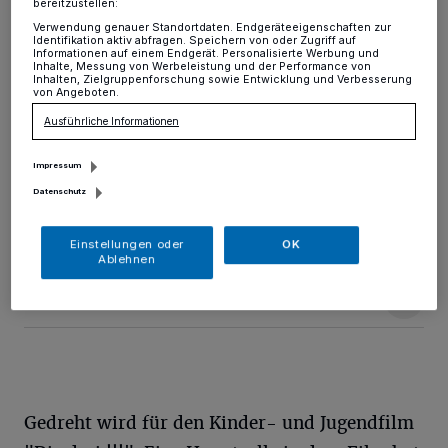
der Poststraße
bereitzustellen:
Verwendung genauer Standortdaten. Endgeräteeigenschaften zur
Identifikation aktiv abfragen. Speichern von oder Zugriff auf
Kreis
·
Nach "Samba in Mettmann" (2004), "Berlin
Informationen auf einem Endgerät. Personalisierte Werbung und
Inhalte, Messung von Werbeleistung und der Performance von
36" (2009) und "Hotel Lux" (2011) wird in Mettmann
Inhalten, Zielgruppenforschung sowie Entwicklung und Verbesserung
wieder für einen Kinofilm gedreht. Die Aufnahmen, bei
von Angeboten.
denen auch Statisten aus Mettmann mitmachen
Ausführliche Informationen
werden, finden im alten Königshof-Theater an der
Poststraße statt.
Impressum
Datenschutz
06.08.2018 , 18:43 Uhr
Eine Minute Lesezeit
Einstellungen oder
OK
Ablehnen
Gedreht wird für den Kinder- und Jugendfilm