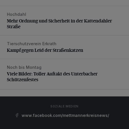
Hochdahl
Mehr Ordnung und Sicherheit in der Kattendahler Straße
Mehr Ordnung und Sicherheit in der Kattendahler
Straße
Tierschutzverein Erkrath
Kampf gegen Leid der Straßenkatzen
Kampf gegen Leid der Straßenkatzen
Noch bis Montag
Viele Bilder: Toller Auftakt des Unterbacher Schützenfeste
Viele Bilder: Toller Auftakt des Unterbacher
Schützenfestes
SOZIALE MEDIEN
www.facebook.com/mettmannerkreisnews/