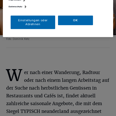
Datenschutz
Einstellungen oder
OK
Ablehnen
Foto: Dominik Ketz
W
er nach einer Wanderung, Radtour
oder nach einem langen Arbeitstag auf
der Suche nach herbstlichen Genüssen in
Restaurants und Cafés ist, findet aktuell
zahlreiche saisonale Angebote, die mit dem
Siegel TYPISCH neanderland ausgezeichnet