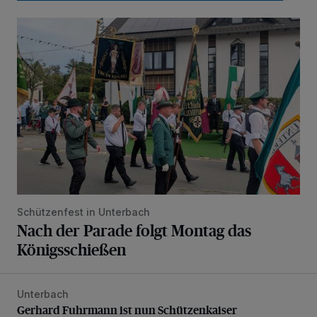
Nach der Parade folgt Montag das Königsschießen
Schützenfest in Unterbach
Nach der Parade folgt Montag das
Königsschießen
Unterbach
Gerhard Fuhrmann ist nun Schützenkaiser
Gerhard Fuhrmann ist nun Schützenkaiser