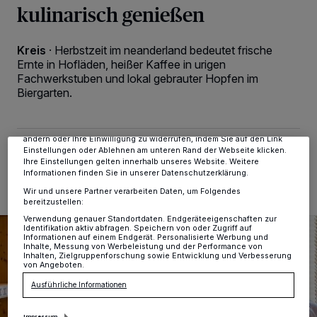
kulinarisch genießen
Kreis
·
Herbstzeit im neanderland bedeutet frische
Wir und unsere
-Partner speichern und greifen auf
218
personenbezogene Daten wie Browserdaten oder eindeutige
Ernte in Hofläden, heißer Kaffee in urigen
Kennungen auf Ihrem Gerät zu. Durch Auswahl von OK aktivieren Sie
Fachwerkstuben und lokal gebrauter Hopfen im
Tracking-Technologien für die unter „Wir und unsere Partner
Biergarten.
verarbeiten Daten, um Ihnen Dienste bereitzustellen“ aufgeführten
Zwecke. Wenn Tracker deaktiviert sind, sind manche Inhalte und
Anzeigen möglicherweise nicht mehr so relevant für Sie. Sie können
dieses Menü jederzeit wieder aufrufen, um Ihre Einstellungen zu
ändern oder Ihre Einwilligung zu widerrufen, indem Sie auf den Link
Einstellungen oder Ablehnen am unteren Rand der Webseite klicken.
29.09.2021 , 06:24 Uhr
2 Minuten Lesezeit
Ihre Einstellungen gelten innerhalb unseres Website. Weitere
Informationen finden Sie in unserer Datenschutzerklärung.
Wir und unsere Partner verarbeiten Daten, um Folgendes
bereitzustellen:
Verwendung genauer Standortdaten. Endgeräteeigenschaften zur
Identifikation aktiv abfragen. Speichern von oder Zugriff auf
Informationen auf einem Endgerät. Personalisierte Werbung und
Inhalte, Messung von Werbeleistung und der Performance von
Inhalten, Zielgruppenforschung sowie Entwicklung und Verbesserung
von Angeboten.
Ausführliche Informationen
Impressum