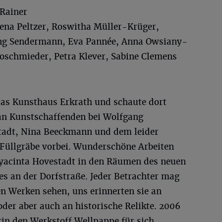
 Rainer
rena Peltzer, Roswitha Müller-Krüger,
ng Sendermann, Eva Pannée, Anna Owsiany-
oschmieder, Petra Klever, Sabine Clemens
das Kunsthaus Erkrath und schaute dort
 an Kunstschaffenden bei Wolfgang
adt, Nina Beeckmann und dem leider
 Füllgräbe vorbei. Wunderschöne Arbeiten
Hyacinta Hovestadt in den Räumen des neuen
s an der Dorfstraße. Jeder Betrachter mag
en Werken sehen, uns erinnerten sie an
der aber auch an historische Relikte. 2006
rin den Werkstoff Wellpappe für sich