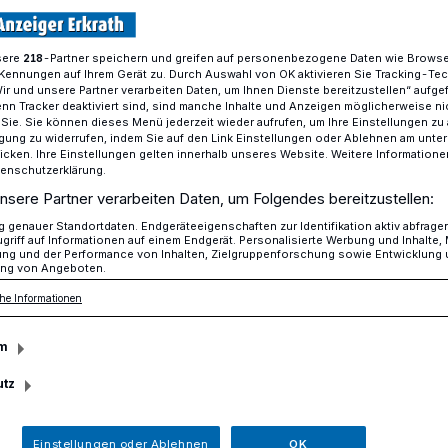
sere
-Partner speichern und greifen auf personenbezogene Daten wie Brows
218
Kennungen auf Ihrem Gerät zu. Durch Auswahl von OK aktivieren Sie Tracking-Te
Erfolgreiche neanderland-tatorte
Wir und unsere Partner verarbeiten Daten, um Ihnen Dienste bereitzustellen“ aufge
n Tracker deaktiviert sind, sind manche Inhalte und Anzeigen möglicherweise ni
r Sie. Sie können dieses Menü jederzeit wieder aufrufen, um Ihre Einstellungen zu
ligung zu widerrufen, indem Sie auf den Link Einstellungen oder Ablehnen am unte
h
icken. Ihre Einstellungen gelten innerhalb unseres Website. Weitere Informationen
tenschutzerklärung.
 neanderland-
nsere Partner verarbeiten Daten, um Folgendes bereitzustellen:
genauer Standortdaten. Endgeräteeigenschaften zur Identifikation aktiv abfrage
griff auf Informationen auf einem Endgerät. Personalisierte Werbung und Inhalte
ung und der Performance von Inhalten, Zielgruppenforschung sowie Entwicklung
ng von Angeboten.
he Informationen
nstler aus Erkrath nahmen am
m
n den beliebten neanderland TATORTEN
d Künstler aus dem neanderland ein, an
utz
eliers dem kunstinteressierten Publikum
Einstellungen oder Ablehnen
OK