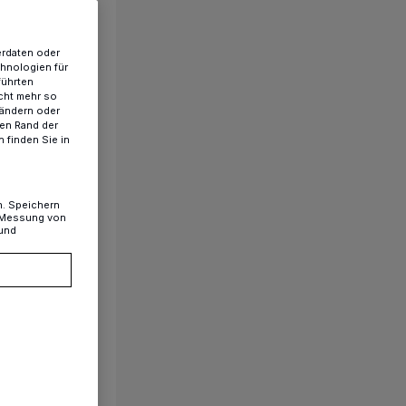
erdaten oder
chnologien für
führten
cht mehr so
 ändern oder
ren Rand der
 finden Sie in
n. Speichern
, Messung von
 und