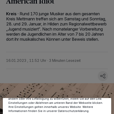
American Idiot
Kreis
·
Rund 170 junge Musiker aus dem gesamten
Kreis Mettmann treffen sich am Samstag und Sonntag,
28. und 29. Januar, in Hilden zum Regionalwettbewerb
„Jugend musiziert“. Nach monatelanger Vorbereitung
werden die Jugendlichen im Alter von 7 bis 20 Jahren
dort ihr musikalisches Können unter Beweis stellen.
16.01.2023 , 11:52 Uhr
3 Minuten Lesezeit
Wir und unsere
-Partner speichern und greifen auf
218
personenbezogene Daten wie Browserdaten oder eindeutige
Kennungen auf Ihrem Gerät zu. Durch Auswahl von OK aktivieren Sie
Tracking-Technologien für die unter „Wir und unsere Partner
verarbeiten Daten, um Ihnen Dienste bereitzustellen“ aufgeführten
Zwecke. Wenn Tracker deaktiviert sind, sind manche Inhalte und
Anzeigen möglicherweise nicht mehr so relevant für Sie. Sie können
dieses Menü jederzeit wieder aufrufen, um Ihre Einstellungen zu
ändern oder Ihre Einwilligung zu widerrufen, indem Sie auf den Link
Einstellungen oder Ablehnen am unteren Rand der Webseite klicken.
Ihre Einstellungen gelten innerhalb unseres Website. Weitere
Informationen finden Sie in unserer Datenschutzerklärung.