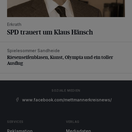
Erkrath
SPD trauert um Klaus Hänsch
Spielesommer Sandheide
Riesenseifenblasen, Kunst, Olympia und ein toller Ausflug
Riesenseifenblasen, Kunst, Olympia und ein toller
Ausflug
SOZIALE MEDIEN
www.facebook.com/mettmannerkreisnews/
SERVICES
VERLAG
Reklamation
Mediadaten