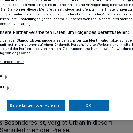
Wir und unsere Partner verarbeiten Daten, um Ihnen Dienste bereitzustellen“ aufge
n Tracker deaktiviert sind, sind manche Inhalte und Anzeigen möglicherweise ni
r Sie. Sie können dieses Menü jederzeit wieder aufrufen, um Ihre Einstellungen zu
ligung zu widerrufen, indem Sie auf den Link Einstellungen oder Ablehnen am unte
icken. Ihre Einstellungen gelten innerhalb unseres Website. Weitere Informationen
rt Preisträger des Sammelwettbewerbs
tenschutzerklärung.
nsere Partner verarbeiten Daten, um Folgendes bereitzustellen:
genauer Standortdaten. Endgeräteeigenschaften zur Identifikation aktiv abfrage
griff auf Informationen auf einem Endgerät. Personalisierte Werbung und Inhalte
iere im Neandertal übergeben
ung und der Performance von Inhalten, Zielgruppenforschung sowie Entwicklung
ng von Angeboten.
ehrt Preisträger
he Informationen
wettbewerbs
m
utz
t SPD-Ratsmitglied Peter Urban zur
Einstellungen oder Ablehnen
OK
 Eicheln für das Wildtiergehege
ahr gibt es – coronapausenbedingt – die
 Besonderes ist, vergibt Urban in diesem
n SammlerInnen drei Preise.