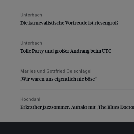
Unterbach
Die karnevalistische Vorfreude ist riesengroß
Die karnevalistische Vorfreude ist riesengroß
Unterbach
Tolle Party und großer Andrang beim UTC
Tolle Party und großer Andrang beim UTC
Marlies und Gottfried Oelschlägel
„Wir waren uns eigentlich nie böse“
„Wir waren uns eigentlich nie böse“
Hochdahl
Erkrather Jazzsommer: Auftakt mit „The Blues Docto
Erkrather Jazzsommer: Auftakt mit „The Blues Docto