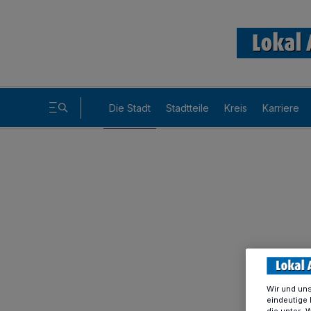
Die Stadt
Stadtteile
Kreis
Karriere
Wir und un
eindeutige 