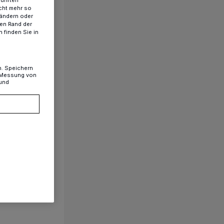
führten
cht mehr so
 ändern oder
ren Rand der
 finden Sie in
n. Speichern
, Messung von
 und