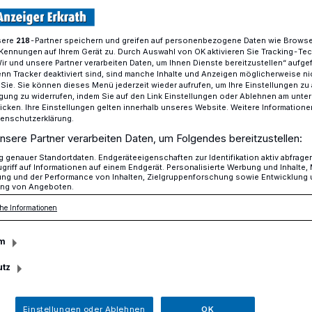
sere
-Partner speichern und greifen auf personenbezogene Daten wie Brows
218
Kennungen auf Ihrem Gerät zu. Durch Auswahl von OK aktivieren Sie Tracking-Te
chschalten
Wir und unsere Partner verarbeiten Daten, um Ihnen Dienste bereitzustellen“ aufge
n Tracker deaktiviert sind, sind manche Inhalte und Anzeigen möglicherweise ni
r Sie. Sie können dieses Menü jederzeit wieder aufrufen, um Ihre Einstellungen zu
ligung zu widerrufen, indem Sie auf den Link Einstellungen oder Ablehnen am unte
esser für digitalen Unterricht rüsten
icken. Ihre Einstellungen gelten innerhalb unseres Website. Weitere Informationen
tenschutzerklärung.
hochschalten
nsere Partner verarbeiten Daten, um Folgendes bereitzustellen:
genauer Standortdaten. Endgeräteeigenschaften zur Identifikation aktiv abfrage
griff auf Informationen auf einem Endgerät. Personalisierte Werbung und Inhalte
ung und der Performance von Inhalten, Zielgruppenforschung sowie Entwicklung
ng von Angeboten.
hat noch einmal deutlich gemacht, wie
he Informationen
che Ausstattung ist. Das gilt auch für die
ichtige Zeit, die Schulen in Erkrath digital
m
utz
Einstellungen oder Ablehnen
OK