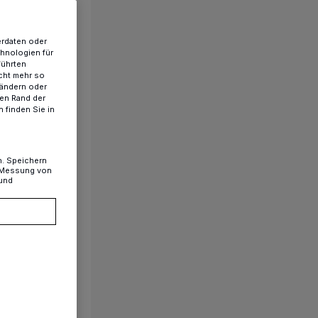
erdaten oder
chnologien für
führten
cht mehr so
 ändern oder
ren Rand der
 finden Sie in
n. Speichern
, Messung von
 und