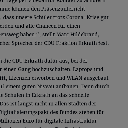
ar Tage per Videoanruf Kontakt zu Schülern
mme können den Präsenzunterricht
n, dass unsere Schüler trotz Corona-Krise gut
rden und alle Chancen für einen
bensweg haben.“, stellt Marc Hildebrand,
scher Sprecher der CDU Fraktion Erkrath fest.
 die CDU Erkrath dafür aus, bei der
r einen Gang hochzuschalten. Laptops und
afft, Lizenzen erworben und WLAN ausgebaut
uf einem guten Niveau aufbauen. Denn durch
le Schulen in Erkrath an das schnelle
as ist längst nicht in allen Städten der
igitalisierungspakt des Bundes stehen für
illionen Euro für digitale Infrastruktur