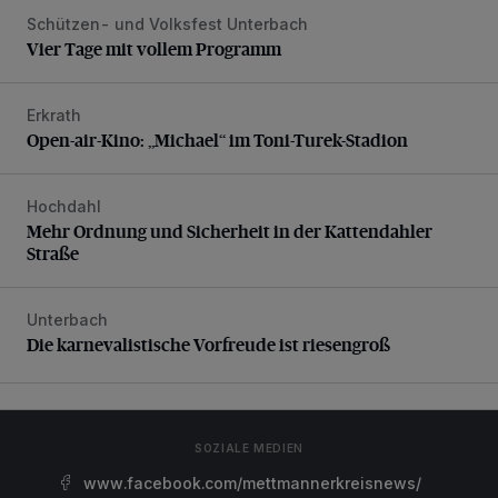
Schützen- und Volksfest Unterbach
Vier Tage mit vollem Programm
Vier Tage mit vollem Programm
Erkrath
Open-air-Kino: „Michael“ im Toni-Turek-Stadion
Open-air-Kino: „Michael“ im Toni-Turek-Stadion
Hochdahl
Mehr Ordnung und Sicherheit in der Kattendahler Straße
Mehr Ordnung und Sicherheit in der Kattendahler
Straße
Unterbach
Die karnevalistische Vorfreude ist riesengroß
Die karnevalistische Vorfreude ist riesengroß
SOZIALE MEDIEN
www.facebook.com/mettmannerkreisnews/