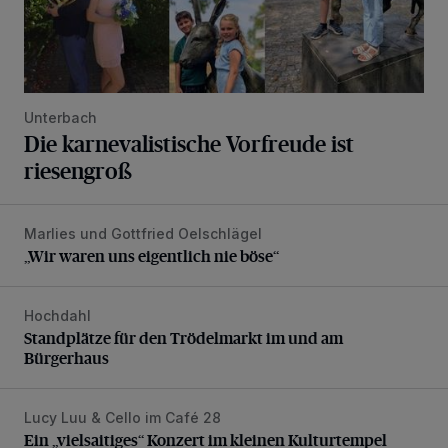
Unterbach
Die karnevalistische Vorfreude ist
riesengroß
Marlies und Gottfried Oelschlägel
„Wir waren uns eigentlich nie böse“
„Wir waren uns eigentlich nie böse“
Hochdahl
Standplätze für den Trödelmarkt im und am Bürgerhaus
Standplätze für den Trödelmarkt im und am
Bürgerhaus
Lucy Luu & Cello im Café 28
Ein „vielsaitiges“ Konzert im kleinen Kulturtempel
Ein „vielsaitiges“ Konzert im kleinen Kulturtempel