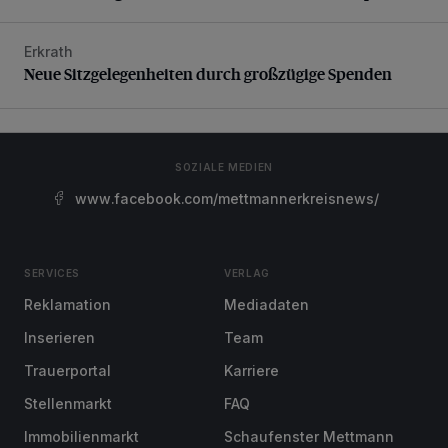
Erkrath
Neue Sitzgelegenheiten durch großzügige Spenden
Neue Sitzgelegenheiten durch großzügige Spenden
SOZIALE MEDIEN
www.facebook.com/mettmannerkreisnews/
SERVICES
VERLAG
Reklamation
Mediadaten
Inserieren
Team
Trauerportal
Karriere
Stellenmarkt
FAQ
Immobilienmarkt
Schaufenster Mettmann