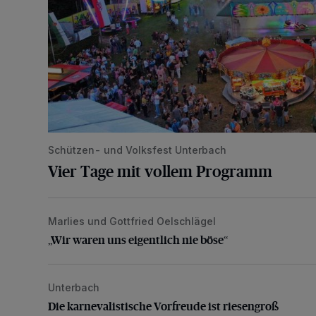
Schützen- und Volksfest Unterbach
Vier Tage mit vollem Programm
Marlies und Gottfried Oelschlägel
„Wir waren uns eigentlich nie böse“
„Wir waren uns eigentlich nie böse“
Unterbach
Die karnevalistische Vorfreude ist riesengroß
Die karnevalistische Vorfreude ist riesengroß