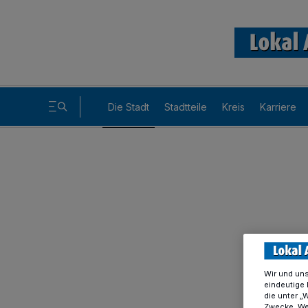
Die Stadt
Stadtteile
Kreis
Karriere
Wir und un
eindeutige 
die unter „
Zwecke. Wen