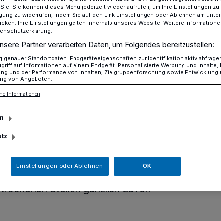
r Sie. Sie können dieses Menü jederzeit wieder aufrufen, um Ihre Einstellungen zu
ligung zu widerrufen, indem Sie auf den Link Einstellungen oder Ablehnen am unte
icken. Ihre Einstellungen gelten innerhalb unseres Website. Weitere Informationen
tenschutzerklärung.
f Friedhöfen
nsere Partner verarbeiten Daten, um Folgendes bereitzustellen:
genauer Standortdaten. Endgeräteeigenschaften zur Identifikation aktiv abfrage
griff auf Informationen auf einem Endgerät. Personalisierte Werbung und Inhalte
ung und der Performance von Inhalten, Zielgruppenforschung sowie Entwicklung
 Grablichtern
ng von Angeboten.
 auf Friedhöfen
he Informationen
m
utz
ltenden Trockenheit und damit
d- und Graslandbränden bittet die
besucher darum, beim Anzünden von
Einstellungen oder Ablehnen
OK
ischen Anlagen besondere Vorsicht walten
 trockenen Stellen gänzlich davon