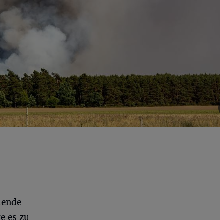
lende
e es zu