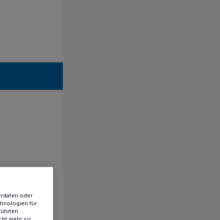
erdaten oder
chnologien für
führten
cht mehr so