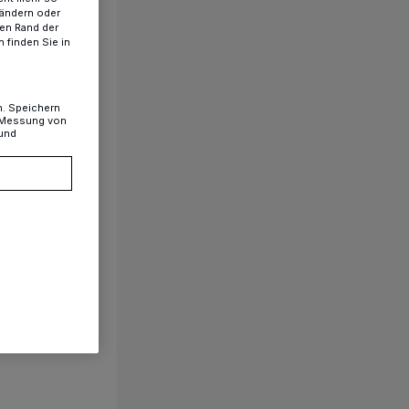
 ändern oder
ren Rand der
 finden Sie in
n. Speichern
, Messung von
 und