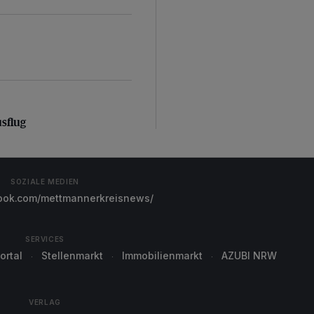
sflug
usflug
SOZIALE MEDIEN
ok.com/mettmannerkreisnews/
SERVICES
ortal
Stellenmarkt
Immobilienmarkt
AZUBI NRW
VERLAG