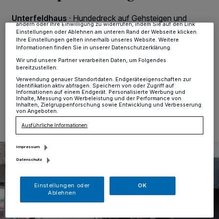
Zwecke. Wenn Tracker deaktiviert sind, sind manche Inhalte und
Anzeigen möglicherweise nicht mehr so relevant für Sie. Sie können
Unterfeldhaus
·
Hundedreck auf Gehsteigen und
dieses Menü jederzeit wieder aufrufen, um Ihre Einstellungen zu
ändern oder Ihre Einwilligung zu widerrufen, indem Sie auf den Link
Parks ist nach wie vor ein aktuelles Thema, nicht nur in
Einstellungen oder Ablehnen am unteren Rand der Webseite klicken.
Unterfeldhaus. Hundebesitzer, die sich nicht um die
Ihre Einstellungen gelten innerhalb unseres Website. Weitere
Hinterlassenschaften ihrer Vierbeiner kümmern, gibt es
Informationen finden Sie in unserer Datenschutzerklärung.
immer wieder.
Wir und unsere Partner verarbeiten Daten, um Folgendes
bereitzustellen:
Verwendung genauer Standortdaten. Endgeräteeigenschaften zur
Identifikation aktiv abfragen. Speichern von oder Zugriff auf
Informationen auf einem Endgerät. Personalisierte Werbung und
08.02.2019 , 14:40 Uhr
Eine Minute Lesezeit
Inhalte, Messung von Werbeleistung und der Performance von
Inhalten, Zielgruppenforschung sowie Entwicklung und Verbesserung
von Angeboten.
Ausführliche Informationen
Impressum
Datenschutz
Einstellungen oder
OK
Ablehnen