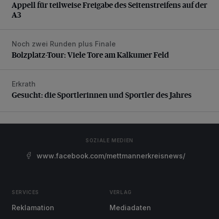
Appell für teilweise Freigabe des Seitenstreifens auf der
A3
Noch zwei Runden plus Finale
Bolzplatz-Tour: Viele Tore am Kalkumer Feld
Bolzplatz-Tour: Viele Tore am Kalkumer Feld
Erkrath
Gesucht: die Sportlerinnen und Sportler des Jahres
Gesucht: die Sportlerinnen und Sportler des Jahres
SOZIALE MEDIEN
www.facebook.com/mettmannerkreisnews/
SERVICES
VERLAG
Reklamation
Mediadaten