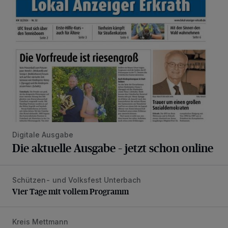
Die aktuelle Ausgabe – jetzt schon online
Digitale Ausgabe
Die aktuelle Ausgabe – jetzt schon online
Schützen- und Volksfest Unterbach
Vier Tage mit vollem Programm
Vier Tage mit vollem Programm
Kreis Mettmann
Appell für teilweise Freigabe des Seitenstreifens auf der A