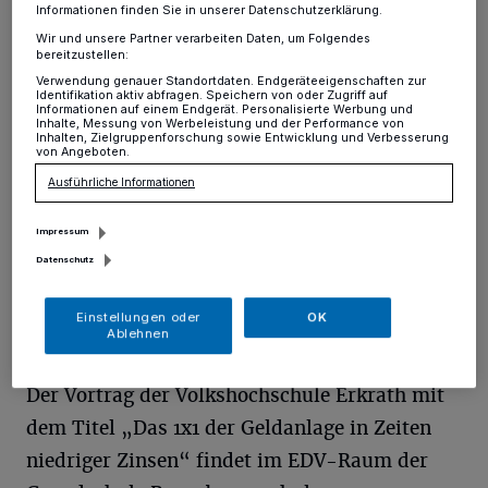
Geldanlage
Informationen finden Sie in unserer Datenschutzerklärung.
Wir und unsere Partner verarbeiten Daten, um Folgendes
bereitzustellen:
Erkrath
·
Am Donnerstag, den 27. Oktober, können
Interessierte von 18.30 bis 20.45 Uhr einen Überblick
Verwendung genauer Standortdaten. Endgeräteeigenschaften zur
Identifikation aktiv abfragen. Speichern von oder Zugriff auf
über aktuell sinnvolle Geldanlagemöglichkeiten erhalten.
Informationen auf einem Endgerät. Personalisierte Werbung und
Inhalte, Messung von Werbeleistung und der Performance von
Inhalten, Zielgruppenforschung sowie Entwicklung und Verbesserung
von Angeboten.
Ausführliche Informationen
11.10.2022 , 08:26 Uhr
Eine Minute Lesezeit
Impressum
Datenschutz
Einstellungen oder
OK
Ablehnen
Der Vortrag der Volkshochschule Erkrath mit
dem Titel „Das 1x1 der Geldanlage in Zeiten
niedriger Zinsen“ findet im EDV-Raum der