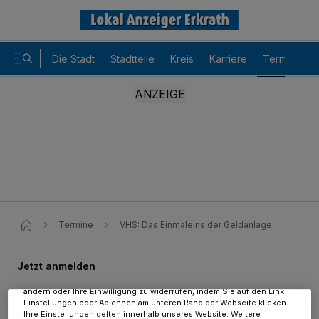
Die Stadt
Stadtteile
Kreis
Karriere
Termine
Wir und unsere
-Partner speichern und greifen auf
218
personenbezogene Daten wie Browserdaten oder eindeutige
Kennungen auf Ihrem Gerät zu. Durch Auswahl von OK aktivieren Sie
Termine
VHS: Das Einmaleins der Geldanlage
Tracking-Technologien für die unter „Wir und unsere Partner
verarbeiten Daten, um Ihnen Dienste bereitzustellen“ aufgeführten
Zwecke. Wenn Tracker deaktiviert sind, sind manche Inhalte und
Jetzt anmelden
Anzeigen möglicherweise nicht mehr so relevant für Sie. Sie können
dieses Menü jederzeit wieder aufrufen, um Ihre Einstellungen zu
VHS: Das Einmaleins der
ändern oder Ihre Einwilligung zu widerrufen, indem Sie auf den Link
Einstellungen oder Ablehnen am unteren Rand der Webseite klicken.
Ihre Einstellungen gelten innerhalb unseres Website. Weitere