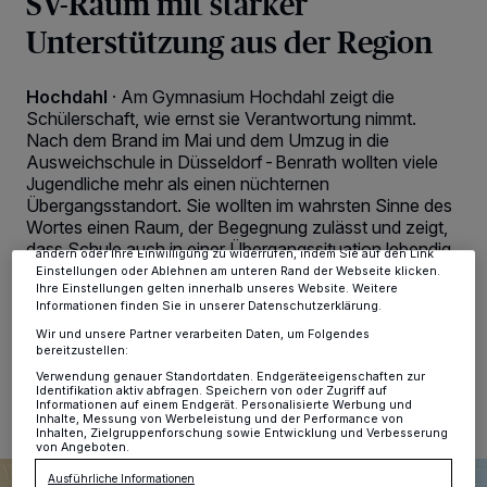
SV-Raum mit starker
Unterstützung aus der Region
Hochdahl
·
Am Gymnasium Hochdahl zeigt die
Schülerschaft, wie ernst sie Verantwortung nimmt.
Wir und unsere
-Partner speichern und greifen auf
218
personenbezogene Daten wie Browserdaten oder eindeutige
Nach dem Brand im Mai und dem Umzug in die
Kennungen auf Ihrem Gerät zu. Durch Auswahl von OK aktivieren Sie
Ausweichschule in Düsseldorf-Benrath wollten viele
Tracking-Technologien für die unter „Wir und unsere Partner
Jugendliche mehr als einen nüchternen
verarbeiten Daten, um Ihnen Dienste bereitzustellen“ aufgeführten
Übergangsstandort. Sie wollten im wahrsten Sinne des
Zwecke. Wenn Tracker deaktiviert sind, sind manche Inhalte und
Anzeigen möglicherweise nicht mehr so relevant für Sie. Sie können
Wortes einen Raum, der Begegnung zulässt und zeigt,
dieses Menü jederzeit wieder aufrufen, um Ihre Einstellungen zu
dass Schule auch in einer Übergangssituation lebendig
ändern oder Ihre Einwilligung zu widerrufen, indem Sie auf den Link
bleibt.
Einstellungen oder Ablehnen am unteren Rand der Webseite klicken.
Ihre Einstellungen gelten innerhalb unseres Website. Weitere
Informationen finden Sie in unserer Datenschutzerklärung.
Wir und unsere Partner verarbeiten Daten, um Folgendes
bereitzustellen:
24.11.2025 , 15:47 Uhr
2 Minuten Lesezeit
Verwendung genauer Standortdaten. Endgeräteeigenschaften zur
Identifikation aktiv abfragen. Speichern von oder Zugriff auf
Informationen auf einem Endgerät. Personalisierte Werbung und
Inhalte, Messung von Werbeleistung und der Performance von
Inhalten, Zielgruppenforschung sowie Entwicklung und Verbesserung
von Angeboten.
Ausführliche Informationen