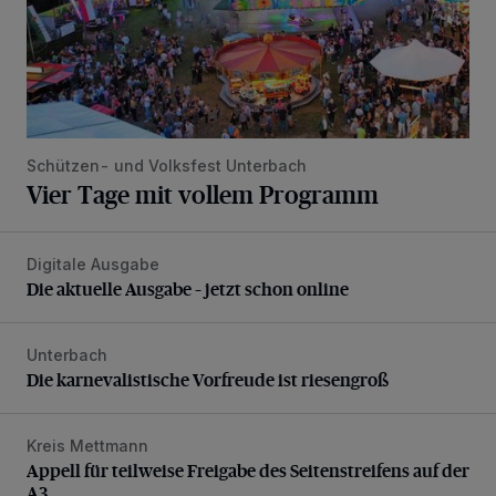
Schützen- und Volksfest Unterbach
Vier Tage mit vollem Programm
Digitale Ausgabe
Die aktuelle Ausgabe – jetzt schon online
Die aktuelle Ausgabe – jetzt schon online
Unterbach
Die karnevalistische Vorfreude ist riesengroß
Die karnevalistische Vorfreude ist riesengroß
Kreis Mettmann
Appell für teilweise Freigabe des Seitenstreifens auf der A
Appell für teilweise Freigabe des Seitenstreifens auf der
A3