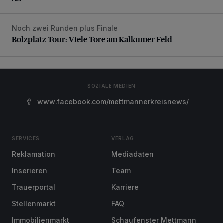
Noch zwei Runden plus Finale
Bolzplatz-Tour: Viele Tore am Kalkumer Feld
Bolzplatz-Tour: Viele Tore am Kalkumer Feld
SOZIALE MEDIEN
www.facebook.com/mettmannerkreisnews/
SERVICES
VERLAG
Reklamation
Mediadaten
Inserieren
Team
Trauerportal
Karriere
Stellenmarkt
FAQ
Immobilienmarkt
Schaufenster Mettmann