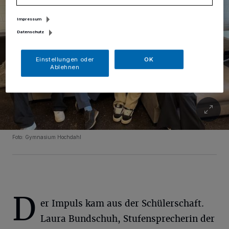
Impressum
Datenschutz
Einstellungen oder
OK
Ablehnen
Foto: Gymnasium Hochdahl
D
er Impuls kam aus der Schülerschaft.
Laura Bundschuh, Stufensprecherin der